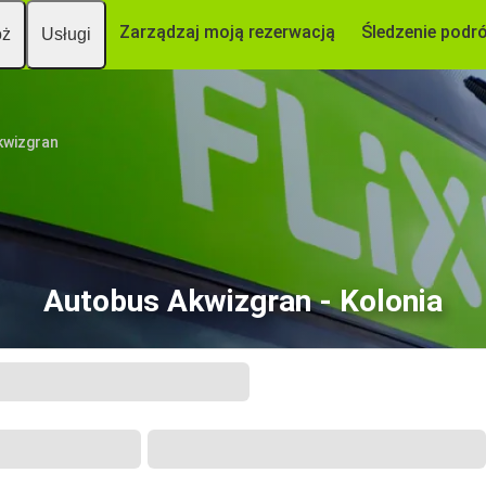
Zarządzaj moją rezerwacją
Śledzenie podr
óż
Usługi
kwizgran
Autobus Akwizgran - Kolonia