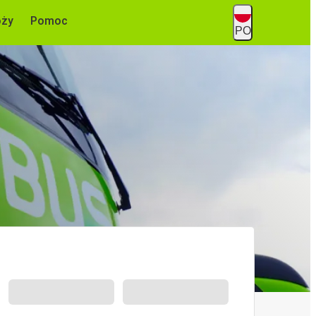
óży
Pomoc
PO