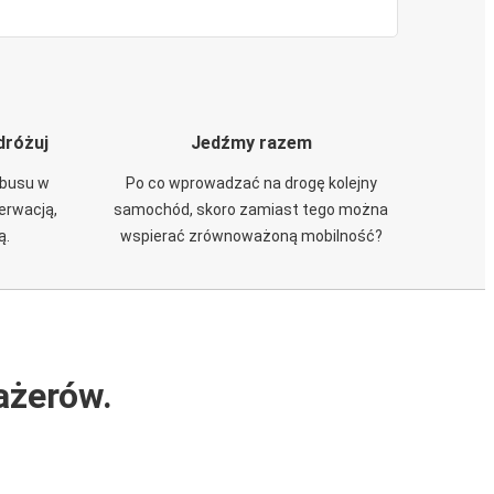
dróżuj
Jedźmy razem
obusu w
Po co wprowadzać na drogę kolejny
zerwacją,
samochód, skoro zamiast tego można
ą.
wspierać zrównoważoną mobilność?
ażerów.