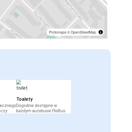
Protomaps
©
OpenStreetMap
Toalety
iecznego
Dogodnie dostępne w
eczy
każdym autobusie FlixBus