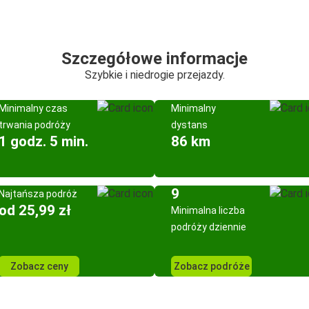
Szczegółowe informacje
Szybkie i niedrogie przejazdy.
Minimalny czas
Minimalny
trwania podróży
dystans
1 godz. 5 min.
86 km
9
Najtańsza podróż
od 25,99 zł
Minimalna liczba
podróży dziennie
Zobacz ceny
Zobacz podróże