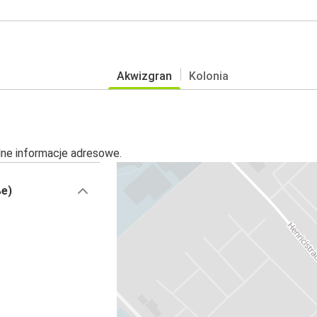
Akwizgran
Kolonia
alne informacje adresowe.
ße)