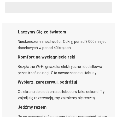
Łączymy Cię ze światem
Nieskończone możliwości. Odkryj ponad 8 000 miejsc
docelowych w ponad 40 krajach.
Komfort na wyciągnięcie ręki
Bezpłatne Wi-Fi, gniazdka elektryczne i dodatkowa
przestrzeń na nogi. Oto nowoczesne autobusy.
Wybierz, zarezerwuj, podróżuj
Od ekranu do siedzenia autobusu w kilka sekund. Ty
zajmij się rezerwacją, my zajmiemy się resztą.
Jedźmy razem
Po co wprowadzać na drogę kolejny samochód, skoro