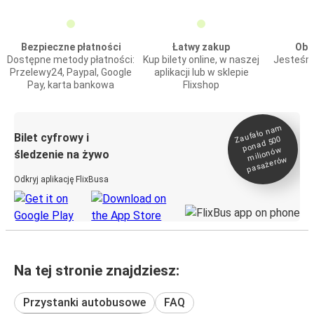
Bezpieczne płatności
Łatwy zakup
Obs
Dostępne metody płatności:
Kup bilety online, w naszej
Jesteśmy
Przelewy24, Paypal, Google
aplikacji lub w sklepie
Pay, karta bankowa
Flixshop
Zaufało na
m
milionó
pasażeró
Bilet cyfrowy i
ponad 500
w
śledzenie na żywo
w
Odkryj aplikację FlixBusa
Na tej stronie znajdziesz:
Przystanki autobusowe
FAQ