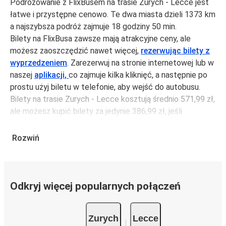
Podróżowanie z FlixBusem na trasie Zurych - Lecce jest
łatwe i przystępne cenowo. Te dwa miasta dzieli 1373 km
a najszybsza podróż zajmuje 18 godziny 50 min.
Bilety na FlixBusa zawsze mają atrakcyjne ceny, ale
możesz zaoszczędzić nawet więcej,
rezerwując bilety z
wyprzedzeniem
. Zarezerwuj na stronie internetowej lub w
naszej
aplikacji,
co zajmuje kilka kliknięć, a następnie po
prostu użyj biletu w telefonie, aby wejść do autobusu.
Bilety na trasie Zurych - Lecce kosztują średnio 571,99 zł,
ale możesz kupić bilety za jedynie 386,99 zł, jeśli
zarezerwujesz z wyprzedzeniem lub w dni robocze,
unikając weekendów i świąt. Aby podróżować szybko,
Rozwiń
łatwo i zadbać o zmniejszanie śladu węglowego, podróżuj
z FlixBusem.
Podróż na trasie Zurych - Lecce
Odkryj więcej popularnych połączeń
Trasa Zurych - Lecce jest łatwa i wygodna z FlixBusem,
dzięki 3 bezpośrednim połączeniom dziennie.
Zurych
Lecce
i może zająć
jedynie 18 godziny 50 min
.