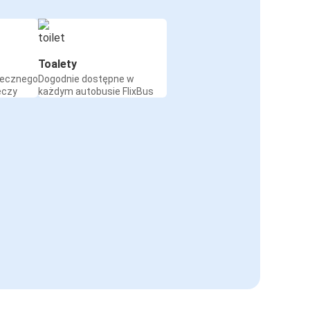
Toalety
iecznego
Dogodnie dostępne w
eczy
każdym autobusie FlixBus