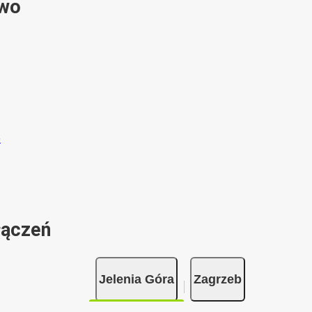
ywo
łączeń
Jelenia Góra
Zagrzeb