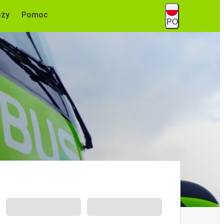
óży
Pomoc
PO