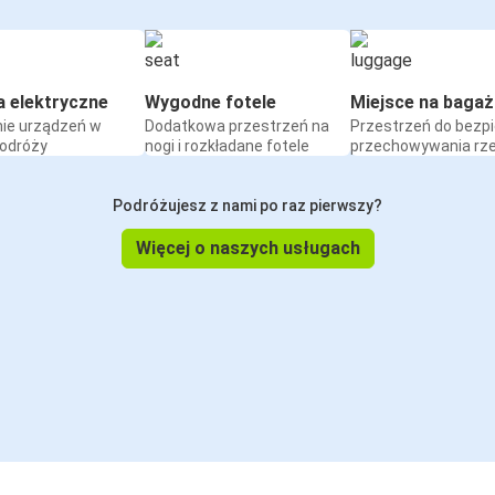
a elektryczne
Wygodne fotele
Miejsce na bagaż
ie urządzeń w
Dodatkowa przestrzeń na
Przestrzeń do bezp
podróży
nogi i rozkładane fotele
przechowywania rz
Podróżujesz z nami po raz pierwszy?
Więcej o naszych usługach