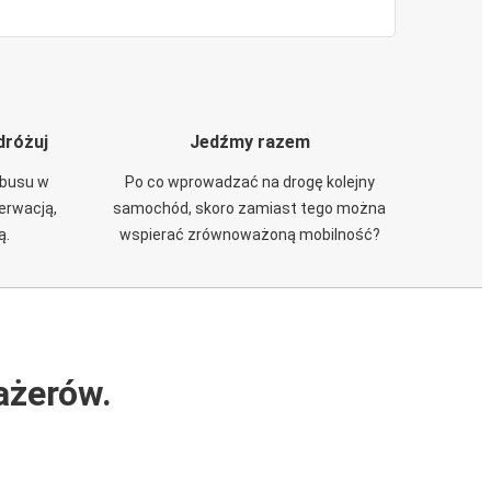
dróżuj
Jedźmy razem
obusu w
Po co wprowadzać na drogę kolejny
zerwacją,
samochód, skoro zamiast tego można
ą.
wspierać zrównoważoną mobilność?
ażerów.