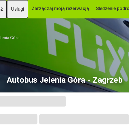
Zarządzaj moją rezerwacją
Śledzenie podr
óż
Usługi
lenia Góra
Autobus Jelenia Góra - Zagrzeb