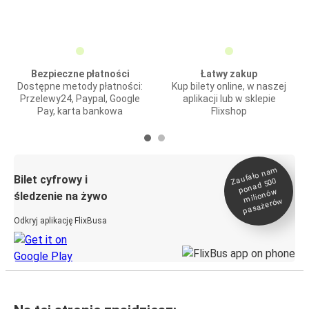
Bezpieczne płatności
Łatwy zakup
Dostępne metody płatności:
Kup bilety online, w naszej
Przelewy24, Paypal, Google
aplikacji lub w sklepie
Pay, karta bankowa
Flixshop
Zaufało na
m
milionó
pasażeró
Bilet cyfrowy i
ponad 500
w
śledzenie na żywo
w
Odkryj aplikację FlixBusa