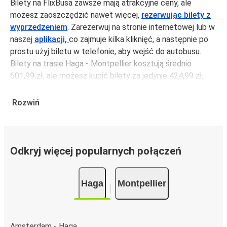
Bilety na FlixBusa zawsze mają atrakcyjne ceny, ale
możesz zaoszczędzić nawet więcej,
rezerwując bilety z
wyprzedzeniem
. Zarezerwuj na stronie internetowej lub w
naszej
aplikacji,
co zajmuje kilka kliknięć, a następnie po
prostu użyj biletu w telefonie, aby wejść do autobusu.
Bilety na trasie Haga - Montpellier kosztują średnio
601,99 zł, ale możesz kupić bilety za jedynie 424,99 zł,
jeśli zarezerwujesz z wyprzedzeniem lub w dni robocze,
unikając weekendów i świąt. Aby podróżować szybko,
Rozwiń
łatwo i zadbać o zmniejszanie śladu węglowego, podróżuj
z FlixBusem.
Podróż na trasie Haga - Montpellier
Odkryj więcej popularnych połączeń
Trasa Haga - Montpellier jest łatwa i wygodna z
FlixBusem, dzięki 8 bezpośrednim połączeniom dziennie.
Haga
Montpellier
i może zająć
jedynie 19 godziny 30 min
.
Podróż autobusem
ma mniejszy wpływ na środowisko
niż podróż samochodem czy samolotem. Stale pracujemy
nad tym, by jeszcze bardziej zmniejszać ślad węglowy,
Amsterdam - Haga