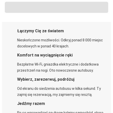
Łączymy Cię ze światem
Nieskończone możliwości. Odkryj ponad 8 000 miejsc
docelowych w ponad 40 krajach.
Komfort na wyciągnięcie ręki
Bezpłatne Wi-Fi, gniazdka elektryczne i dodatkowa
przestrzeń na nogi. Oto nowoczesne autobusy.
Wybierz, zarezerwuj, podróżuj
Od ekranu do siedzenia autobusu w kilka sekund. Ty
zajmij się rezerwacją, my zajmiemy się resztą.
Jedźmy razem
Po co wprowadzać na drogę kolejny samochód, skoro