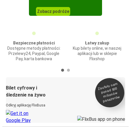
Zobacz podróże
Bezpieczne płatności
Łatwy zakup
Dostępne metody płatności:
Kup bilety online, w naszej
Przelewy24, Paypal, Google
aplikacji lub w sklepie
Pay, karta bankowa
Flixshop
Zaufało na
m
milionó
pasażeró
Bilet cyfrowy i
ponad 500
w
śledzenie na żywo
w
Odkryj aplikację FlixBusa