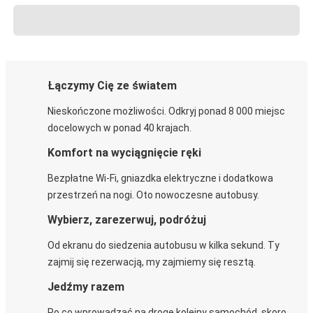
Łączymy Cię ze światem
Nieskończone możliwości. Odkryj ponad 8 000 miejsc
docelowych w ponad 40 krajach.
Komfort na wyciągnięcie ręki
Bezpłatne Wi-Fi, gniazdka elektryczne i dodatkowa
przestrzeń na nogi. Oto nowoczesne autobusy.
Wybierz, zarezerwuj, podróżuj
Od ekranu do siedzenia autobusu w kilka sekund. Ty
zajmij się rezerwacją, my zajmiemy się resztą.
Jedźmy razem
Po co wprowadzać na drogę kolejny samochód, skoro