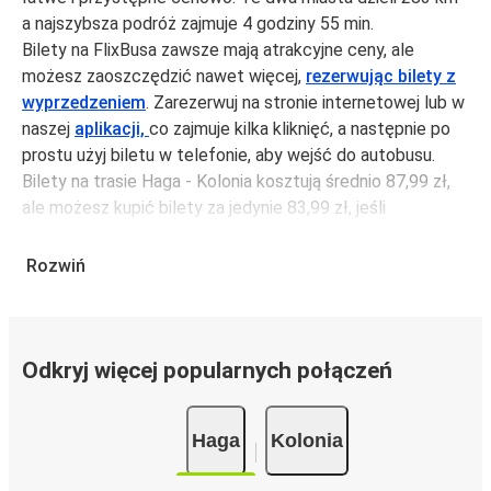
a najszybsza podróż zajmuje 4 godziny 55 min.
Bilety na FlixBusa zawsze mają atrakcyjne ceny, ale
możesz zaoszczędzić nawet więcej,
rezerwując bilety z
wyprzedzeniem
. Zarezerwuj na stronie internetowej lub w
naszej
aplikacji,
co zajmuje kilka kliknięć, a następnie po
prostu użyj biletu w telefonie, aby wejść do autobusu.
Bilety na trasie Haga - Kolonia kosztują średnio 87,99 zł,
ale możesz kupić bilety za jedynie 83,99 zł, jeśli
zarezerwujesz z wyprzedzeniem lub w dni robocze,
unikając weekendów i świąt. Aby podróżować szybko,
Rozwiń
łatwo i zadbać o zmniejszanie śladu węglowego, podróżuj
z FlixBusem.
Podróż na trasie Haga - Kolonia
Odkryj więcej popularnych połączeń
Trasa Haga - Kolonia jest łatwa i wygodna z FlixBusem,
dzięki 8 bezpośrednim połączeniom dziennie.
Haga
Kolonia
i może zająć
jedynie 4 godziny 55 min
.
Podróż autobusem
ma mniejszy wpływ na środowisko