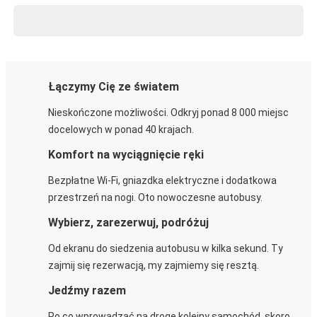
Łączymy Cię ze światem
Nieskończone możliwości. Odkryj ponad 8 000 miejsc
docelowych w ponad 40 krajach.
Komfort na wyciągnięcie ręki
Bezpłatne Wi-Fi, gniazdka elektryczne i dodatkowa
przestrzeń na nogi. Oto nowoczesne autobusy.
Wybierz, zarezerwuj, podróżuj
Od ekranu do siedzenia autobusu w kilka sekund. Ty
zajmij się rezerwacją, my zajmiemy się resztą.
Jedźmy razem
Po co wprowadzać na drogę kolejny samochód, skoro