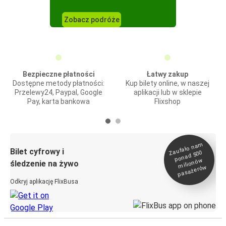
Zobacz podróże
Bezpieczne płatności
Łatwy zakup
Dostępne metody płatności:
Kup bilety online, w naszej
Przelewy24, Paypal, Google
aplikacji lub w sklepie
Pay, karta bankowa
Flixshop
Zaufało na
m
milionó
pasażeró
Bilet cyfrowy i
ponad 500
w
śledzenie na żywo
w
Odkryj aplikację FlixBusa