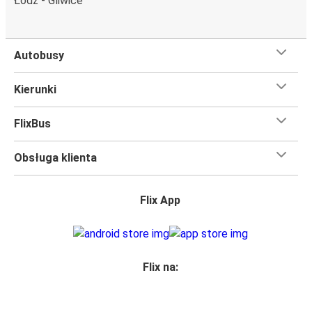
Łódź - Gliwice
Czego się spodziewać na pokładzie FlixBusa na
trasie Gliwice - Bydgoszcz
Autobusy
Podróż na trasie Gliwice - Bydgoszcz na pokładzie
FlixBusa oznacza wygodną podróż w wielkim stylu, z
Kierunki
udogodnieniami
, dzięki którym czas szybciej minie.
Większość naszych autobusów jest wyposażona w
FlixBus
bezpłatne Wi-Fi,
toalety i gniazdka elektryczne.
Możesz bezpłatnie zabrać ze sobą
jedną sztuka bagażu
Obsługa klienta
podręcznego i jedną sztukę bagażu głównego
, więc
nawet jeśli wybierasz się w długą podróż, nie musisz się
martwić, że nie wystarczy Ci miejsca w bagażu.
Flix App
Wszyscy podróżujący z biletami
mają zagwarantowane
miejsce siedzące
w naszych autobusach
ale jeśli chcesz
wybrać specjalne miejsce
, możesz zrobić to podczas
zakupu biletu. Do wyboru masz
miejsce klasyczne,
Flix na:
miejsce ze stolikiem, panoramę lub dodatkowe, puste
miejsce obok.