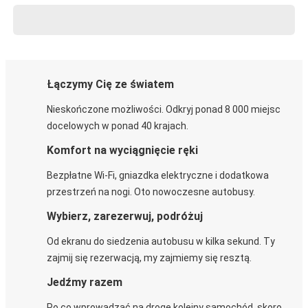
Łączymy Cię ze światem
Nieskończone możliwości. Odkryj ponad 8 000 miejsc
docelowych w ponad 40 krajach.
Komfort na wyciągnięcie ręki
Bezpłatne Wi-Fi, gniazdka elektryczne i dodatkowa
przestrzeń na nogi. Oto nowoczesne autobusy.
Wybierz, zarezerwuj, podróżuj
Od ekranu do siedzenia autobusu w kilka sekund. Ty
zajmij się rezerwacją, my zajmiemy się resztą.
Jedźmy razem
Po co wprowadzać na drogę kolejny samochód, skoro