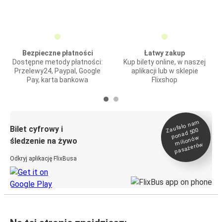
Bezpieczne płatności
Łatwy zakup
Dostępne metody płatności:
Kup bilety online, w naszej
Przelewy24, Paypal, Google
aplikacji lub w sklepie
Pay, karta bankowa
Flixshop
Zaufało na
m
milionó
pasażeró
Bilet cyfrowy i
ponad 500
w
śledzenie na żywo
w
Odkryj aplikację FlixBusa