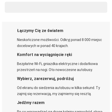
Łączymy Cię ze światem
Nieskończone możliwości. Odkryj ponad 8 000 miejsc
docelowych w ponad 40 krajach.
Komfort na wyciągnięcie ręki
Bezpłatne Wi-Fi, gniazdka elektryczne i dodatkowa
przestrzeń na nogi. Oto nowoczesne autobusy.
Wybierz, zarezerwuj, podróżuj
Od ekranu do siedzenia autobusu w kilka sekund. Ty
zajmij się rezerwacją, my zajmiemy się resztą.
Jedźmy razem
Po co wprowadzać na drogę kolejny samochód, skoro