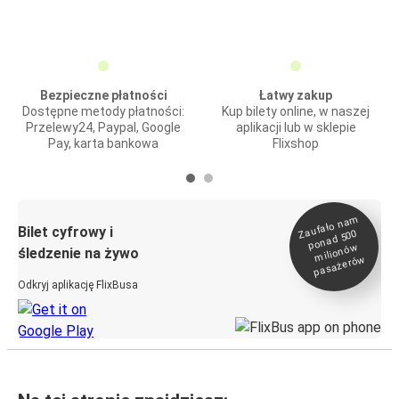
Bezpieczne płatności
Łatwy zakup
Dostępne metody płatności:
Kup bilety online, w naszej
Przelewy24, Paypal, Google
aplikacji lub w sklepie
Pay, karta bankowa
Flixshop
Zaufało na
m
milionó
pasażeró
Bilet cyfrowy i
ponad 500
w
śledzenie na żywo
w
Odkryj aplikację FlixBusa