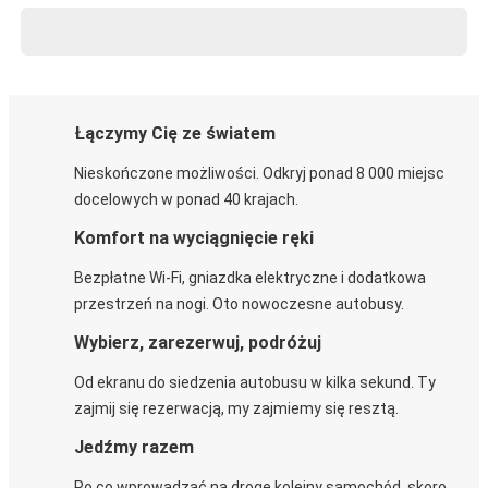
Łączymy Cię ze światem
Nieskończone możliwości. Odkryj ponad 8 000 miejsc
docelowych w ponad 40 krajach.
Komfort na wyciągnięcie ręki
Bezpłatne Wi-Fi, gniazdka elektryczne i dodatkowa
przestrzeń na nogi. Oto nowoczesne autobusy.
Wybierz, zarezerwuj, podróżuj
Od ekranu do siedzenia autobusu w kilka sekund. Ty
zajmij się rezerwacją, my zajmiemy się resztą.
Jedźmy razem
Po co wprowadzać na drogę kolejny samochód, skoro