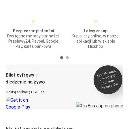
Bezpieczne płatności
Łatwy zakup
Dostępne metody płatności:
Kup bilety online, w naszej
Przelewy24, Paypal, Google
aplikacji lub w sklepie
Pay, karta bankowa
Flixshop
Zaufało na
m
milionó
pasażeró
Bilet cyfrowy i
ponad 500
w
śledzenie na żywo
w
Odkryj aplikację FlixBusa