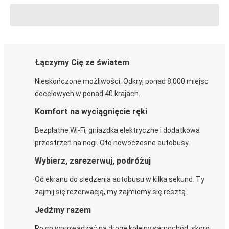
Łączymy Cię ze światem
Nieskończone możliwości. Odkryj ponad 8 000 miejsc
docelowych w ponad 40 krajach.
Komfort na wyciągnięcie ręki
Bezpłatne Wi-Fi, gniazdka elektryczne i dodatkowa
przestrzeń na nogi. Oto nowoczesne autobusy.
Wybierz, zarezerwuj, podróżuj
Od ekranu do siedzenia autobusu w kilka sekund. Ty
zajmij się rezerwacją, my zajmiemy się resztą.
Jedźmy razem
Po co wprowadzać na drogę kolejny samochód, skoro