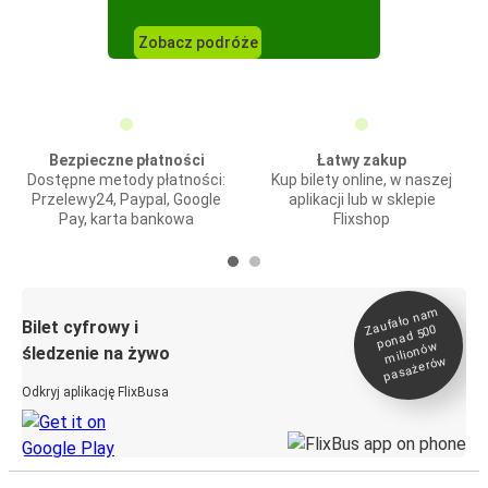
Zobacz podróże
Bezpieczne płatności
Łatwy zakup
Dostępne metody płatności:
Kup bilety online, w naszej
Przelewy24, Paypal, Google
aplikacji lub w sklepie
Pay, karta bankowa
Flixshop
Zaufało na
m
milionó
pasażeró
Bilet cyfrowy i
ponad 500
w
śledzenie na żywo
w
Odkryj aplikację FlixBusa