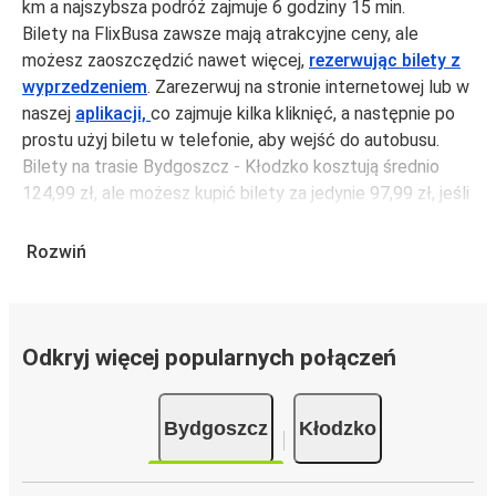
km a najszybsza podróż zajmuje 6 godziny 15 min.
Bilety na FlixBusa zawsze mają atrakcyjne ceny, ale
możesz zaoszczędzić nawet więcej,
rezerwując bilety z
wyprzedzeniem
. Zarezerwuj na stronie internetowej lub w
naszej
aplikacji,
co zajmuje kilka kliknięć, a następnie po
prostu użyj biletu w telefonie, aby wejść do autobusu.
Bilety na trasie Bydgoszcz - Kłodzko kosztują średnio
124,99 zł, ale możesz kupić bilety za jedynie 97,99 zł, jeśli
zarezerwujesz z wyprzedzeniem lub w dni robocze,
unikając weekendów i świąt. Aby podróżować szybko,
Rozwiń
łatwo i zadbać o zmniejszanie śladu węglowego, podróżuj
z FlixBusem.
Podróż na trasie Bydgoszcz - Kłodzko
Odkryj więcej popularnych połączeń
Trasa Bydgoszcz - Kłodzko jest łatwa i wygodna z
FlixBusem.
Bydgoszcz
Kłodzko
i może zająć
jedynie 6 godziny 15 min
.
Podróż autobusem
ma mniejszy wpływ na środowisko
niż podróż samochodem czy samolotem. Stale pracujemy