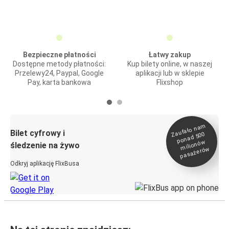
Bezpieczne płatności
Łatwy zakup
Dostępne metody płatności:
Kup bilety online, w naszej
Przelewy24, Paypal, Google
aplikacji lub w sklepie
Pay, karta bankowa
Flixshop
Zaufało na
m
milionó
pasażeró
Bilet cyfrowy i
ponad 500
w
śledzenie na żywo
w
Odkryj aplikację FlixBusa