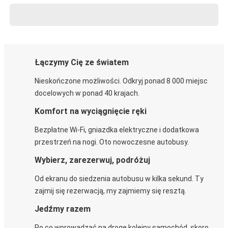
Łączymy Cię ze światem
Nieskończone możliwości. Odkryj ponad 8 000 miejsc
docelowych w ponad 40 krajach.
Komfort na wyciągnięcie ręki
Bezpłatne Wi-Fi, gniazdka elektryczne i dodatkowa
przestrzeń na nogi. Oto nowoczesne autobusy.
Wybierz, zarezerwuj, podróżuj
Od ekranu do siedzenia autobusu w kilka sekund. Ty
zajmij się rezerwacją, my zajmiemy się resztą.
Jedźmy razem
Po co wprowadzać na drogę kolejny samochód, skoro