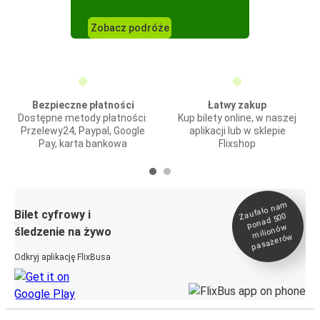
Zobacz podróże
Bezpieczne płatności
Łatwy zakup
Dostępne metody płatności:
Kup bilety online, w naszej
Przelewy24, Paypal, Google
aplikacji lub w sklepie
Pay, karta bankowa
Flixshop
Zaufało na
m
milionó
pasażeró
Bilet cyfrowy i
ponad 500
w
śledzenie na żywo
w
Odkryj aplikację FlixBusa