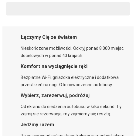
Łączymy Cię ze światem
Nieskończone możliwości. Odkryj ponad 8 000 miejsc
docelowych w ponad 40 krajach.
Komfort na wyciągnięcie ręki
Bezpłatne Wi-Fi, gniazdka elektryczne i dodatkowa
przestrzeń na nogi. Oto nowoczesne autobusy.
Wybierz, zarezerwuj, podróżuj
Od ekranu do siedzenia autobusu w kilka sekund. Ty
zajmij się rezerwacją, my zajmiemy się resztą.
Jedźmy razem
Po co wprowadzać na drogę kolejny samochód, skoro