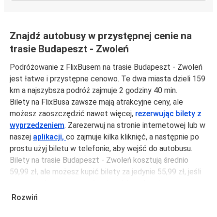
Znajdź autobusy w przystępnej cenie na
trasie Budapeszt - Zwoleń
Podróżowanie z FlixBusem na trasie Budapeszt - Zwoleń
jest łatwe i przystępne cenowo. Te dwa miasta dzieli 159
km a najszybsza podróż zajmuje 2 godziny 40 min.
Bilety na FlixBusa zawsze mają atrakcyjne ceny, ale
możesz zaoszczędzić nawet więcej,
rezerwując bilety z
wyprzedzeniem
. Zarezerwuj na stronie internetowej lub w
naszej
aplikacji,
co zajmuje kilka kliknięć, a następnie po
prostu użyj biletu w telefonie, aby wejść do autobusu.
Bilety na trasie Budapeszt - Zwoleń kosztują średnio
59,99 zł, ale możesz kupić bilety za jedynie 55,99 zł, jeśli
zarezerwujesz z wyprzedzeniem lub w dni robocze,
unikając weekendów i świąt. Aby podróżować szybko,
Rozwiń
łatwo i zadbać o zmniejszanie śladu węglowego, podróżuj