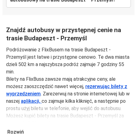
Znajdź autobusy w przystępnej cenie na
trasie Budapeszt - Przemyśl
Podróżowanie z FlixBusem na trasie Budapeszt -
Przemyśl jest łatwe i przystępne cenowo. Te dwa miasta
dzieli 502 km a najszybsza podróż zajmuje 7 godziny 55
min.
Bilety na FlixBusa zawsze mają atrakcyjne ceny, ale
możesz zaoszczędzić nawet więcej,
rezerwując bilety z
wyprzedzeniem
. Zarezerwuj na stronie internetowej lub w
naszej
aplikacji,
co zajmuje kilka kliknięć, a następnie po
prostu użyj biletu w telefonie, aby wejść do autobusu.
Możesz kupić bilety na trasie Budapeszt - Przemyśl za
jedynie 145,99 zł, jeśli zarezerwujesz z wyprzedzeniem lub
na tygodniu, unikając weekendów i świąt. Aby podróżować
Rozwiń