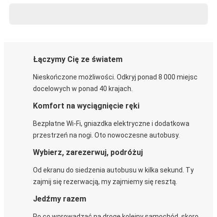
Łączymy Cię ze światem
Nieskończone możliwości. Odkryj ponad 8 000 miejsc
docelowych w ponad 40 krajach.
Komfort na wyciągnięcie ręki
Bezpłatne Wi-Fi, gniazdka elektryczne i dodatkowa
przestrzeń na nogi. Oto nowoczesne autobusy.
Wybierz, zarezerwuj, podróżuj
Od ekranu do siedzenia autobusu w kilka sekund. Ty
zajmij się rezerwacją, my zajmiemy się resztą.
Jedźmy razem
Po co wprowadzać na drogę kolejny samochód, skoro