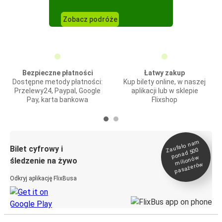
Zobacz podróże
Bezpieczne płatności
Łatwy zakup
Dostępne metody płatności:
Kup bilety online, w naszej
Przelewy24, Paypal, Google
aplikacji lub w sklepie
Pay, karta bankowa
Flixshop
Zaufało na
m
milionó
pasażeró
Bilet cyfrowy i
ponad 500
w
śledzenie na żywo
w
Odkryj aplikację FlixBusa