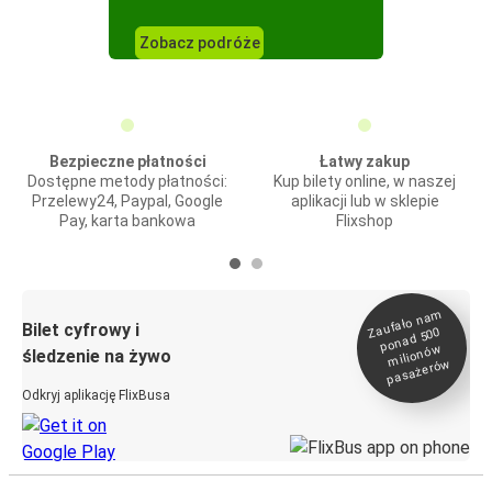
Zobacz podróże
Bezpieczne płatności
Łatwy zakup
Dostępne metody płatności:
Kup bilety online, w naszej
Przelewy24, Paypal, Google
aplikacji lub w sklepie
Pay, karta bankowa
Flixshop
Zaufało na
m
milionó
pasażeró
Bilet cyfrowy i
ponad 500
w
śledzenie na żywo
w
Odkryj aplikację FlixBusa