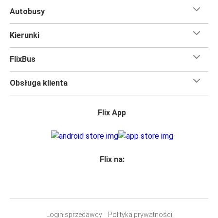
Podróż na trasie Brodnica - Grudziądz na pokładzie
Autobusy
FlixBusa oznacza wygodną podróż w wielkim stylu, z
udogodnieniami
, dzięki którym czas szybciej minie.
Kierunki
Większość naszych autobusów jest wyposażona w
bezpłatne Wi-Fi,
toalety i gniazdka elektryczne.
FlixBus
Możesz bezpłatnie zabrać ze sobą
jedną sztuka bagażu
podręcznego i jedną sztukę bagażu głównego
, więc
Obsługa klienta
nawet jeśli wybierasz się w długą podróż, nie musisz się
martwić, że nie wystarczy Ci miejsca w bagażu.
Wszyscy podróżujący z biletami
mają zagwarantowane
Flix App
miejsce siedzące
w naszych autobusach
ale jeśli chcesz
wybrać specjalne miejsce
, możesz zrobić to podczas
zakupu biletu. Do wyboru masz
miejsce klasyczne,
miejsce ze stolikiem, panoramę lub dodatkowe, puste
Flix na:
miejsce obok.
Wystarczy zarezerwować je online w naszej
aplikacji
FlixBusa
podczas zakupu biletu, korzystając z jednej z
dostępnych metod płatności.
Login sprzedawcy
Polityka prywatności