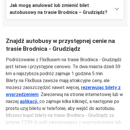
Jak mogę anulować lub zmienić bilet
autobusowy na trasie Brodnica – Grudziądz?
Znajdź autobusy w przystępnej cenie na
trasie Brodnica - Grudziądz
Podróżowanie z FlixBusem na trasie Brodnica - Grudziądz
jest łatwe i przystępne cenowo. Te dwa miasta dzieli 59
km a najszybsza podróż zajmuje 1 godzina 5 min.
Bilety na FlixBusa zawsze mają atrakcyjne ceny, ale
możesz zaoszczędzić nawet więcej,
rezerwując bilety z
wyprzedzeniem
. Zarezerwuj na stronie internetowej lub w
naszej
aplikacji,
co zajmuje kilka kliknięć, a następnie po
prostu użyj biletu w telefonie, aby wejść do autobusu.
Możesz kupić bilety na trasie Brodnica - Grudziądz za
jedynie 17,99 zł, jeśli zarezerwujesz z wyprzedzeniem lub
na tygodniu, unikając weekendów i świąt. Aby podróżować