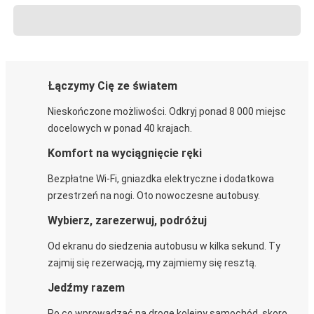
Łączymy Cię ze światem
Nieskończone możliwości. Odkryj ponad 8 000 miejsc
docelowych w ponad 40 krajach.
Komfort na wyciągnięcie ręki
Bezpłatne Wi-Fi, gniazdka elektryczne i dodatkowa
przestrzeń na nogi. Oto nowoczesne autobusy.
Wybierz, zarezerwuj, podróżuj
Od ekranu do siedzenia autobusu w kilka sekund. Ty
zajmij się rezerwacją, my zajmiemy się resztą.
Jedźmy razem
Po co wprowadzać na drogę kolejny samochód, skoro