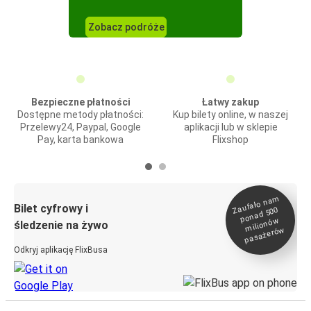
Zobacz podróże
Bezpieczne płatności
Łatwy zakup
Dostępne metody płatności:
Kup bilety online, w naszej
Przelewy24, Paypal, Google
aplikacji lub w sklepie
Pay, karta bankowa
Flixshop
Zaufało na
m
milionó
pasażeró
Bilet cyfrowy i
ponad 500
w
śledzenie na żywo
w
Odkryj aplikację FlixBusa