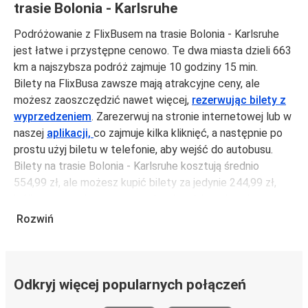
trasie Bolonia - Karlsruhe
Podróżowanie z FlixBusem na trasie Bolonia - Karlsruhe
jest łatwe i przystępne cenowo. Te dwa miasta dzieli 663
km a najszybsza podróż zajmuje 10 godziny 15 min.
Bilety na FlixBusa zawsze mają atrakcyjne ceny, ale
możesz zaoszczędzić nawet więcej,
rezerwując bilety z
wyprzedzeniem
. Zarezerwuj na stronie internetowej lub w
naszej
aplikacji,
co zajmuje kilka kliknięć, a następnie po
prostu użyj biletu w telefonie, aby wejść do autobusu.
Bilety na trasie Bolonia - Karlsruhe kosztują średnio
554,99 zł, ale możesz kupić bilety za jedynie 244,99 zł,
jeśli zarezerwujesz z wyprzedzeniem lub w dni robocze,
unikając weekendów i świąt. Aby podróżować szybko,
Rozwiń
łatwo i zadbać o zmniejszanie śladu węglowego, podróżuj
z FlixBusem.
Podróż na trasie Bolonia - Karlsruhe
Odkryj więcej popularnych połączeń
Trasa Bolonia - Karlsruhe jest łatwa i wygodna z