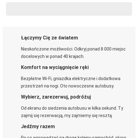
Łączymy Cię ze światem
Nieskończone możliwości. Odkryj ponad 8 000 miejsc
docelowych w ponad 40 krajach.
Komfort na wyciągnięcie ręki
Bezpłatne Wi-Fi, gniazdka elektryczne i dodatkowa
przestrzeń na nogi. Oto nowoczesne autobusy.
Wybierz, zarezerwuj, podróżuj
Od ekranu do siedzenia autobusu w kilka sekund. Ty
zajmij się rezerwacją, my zajmiemy się resztą.
Jedźmy razem
Po co wprowadzać na drogę kolejny samochód, skoro