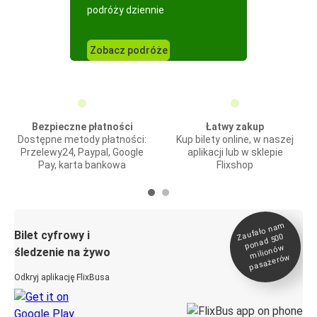
podróży dziennie
Zobacz podróże
Bezpieczne płatności
Łatwy zakup
Dostępne metody płatności:
Kup bilety online, w naszej
Przelewy24, Paypal, Google
aplikacji lub w sklepie
Pay, karta bankowa
Flixshop
Zaufało na
m
milionó
pasażeró
Bilet cyfrowy i
ponad 500
w
śledzenie na żywo
w
Odkryj aplikację FlixBusa