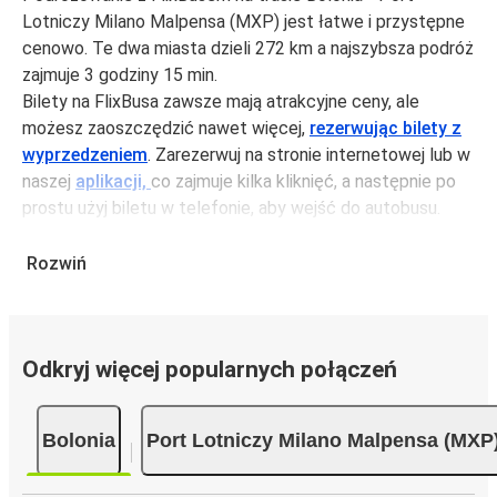
Lotniczy Milano Malpensa (MXP) jest łatwe i przystępne
cenowo. Te dwa miasta dzieli 272 km a najszybsza podróż
zajmuje 3 godziny 15 min.
Bilety na FlixBusa zawsze mają atrakcyjne ceny, ale
możesz zaoszczędzić nawet więcej,
rezerwując bilety z
wyprzedzeniem
. Zarezerwuj na stronie internetowej lub w
naszej
aplikacji,
co zajmuje kilka kliknięć, a następnie po
prostu użyj biletu w telefonie, aby wejść do autobusu.
Bilety na trasie Bolonia - Port Lotniczy Milano Malpensa
(MXP) kosztują średnio 98,79 zł, ale możesz kupić bilety
Rozwiń
za jedynie 57,99 zł, jeśli zarezerwujesz z wyprzedzeniem
lub w dni robocze, unikając weekendów i świąt. Aby
podróżować szybko, łatwo i zadbać o zmniejszanie śladu
Odkryj więcej popularnych połączeń
węglowego, podróżuj z FlixBusem.
Podróż na trasie Bolonia - Port Lotniczy Milano
Malpensa (MXP)
Bolonia
Port Lotniczy Milano Malpensa (MXP
Trasa Bolonia - Port Lotniczy Milano Malpensa (MXP) jest