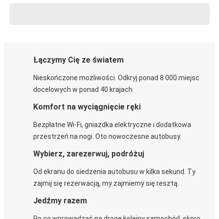
Łączymy Cię ze światem
Nieskończone możliwości. Odkryj ponad 8 000 miejsc
docelowych w ponad 40 krajach.
Komfort na wyciągnięcie ręki
Bezpłatne Wi-Fi, gniazdka elektryczne i dodatkowa
przestrzeń na nogi. Oto nowoczesne autobusy.
Wybierz, zarezerwuj, podróżuj
Od ekranu do siedzenia autobusu w kilka sekund. Ty
zajmij się rezerwacją, my zajmiemy się resztą.
Jedźmy razem
Po co wprowadzać na drogę kolejny samochód, skoro