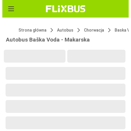
Strona główna
Autobus
Chorwacja
Baska V
Autobus Baška Voda - Makarska