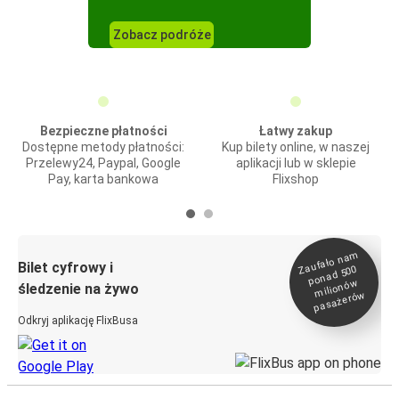
Zobacz podróże
Bezpieczne płatności
Łatwy zakup
Dostępne metody płatności:
Kup bilety online, w naszej
Przelewy24, Paypal, Google
aplikacji lub w sklepie
Pay, karta bankowa
Flixshop
Zaufało na
m
milionó
pasażeró
Bilet cyfrowy i
ponad 500
w
śledzenie na żywo
w
Odkryj aplikację FlixBusa