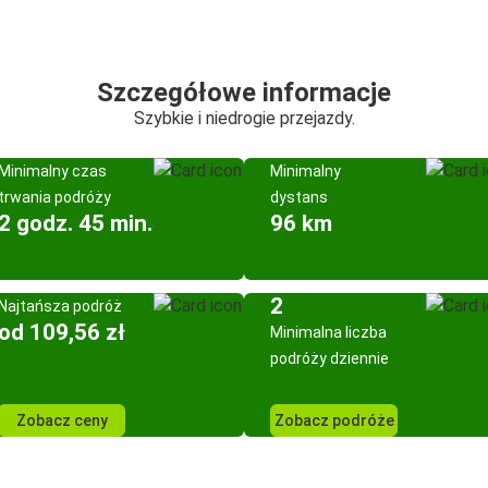
Szczegółowe informacje
Szybkie i niedrogie przejazdy.
Minimalny czas
Minimalny
trwania podróży
dystans
2 godz. 45 min.
96 km
2
Najtańsza podróż
od 109,56 zł
Minimalna liczba
podróży dziennie
Zobacz ceny
Zobacz podróże