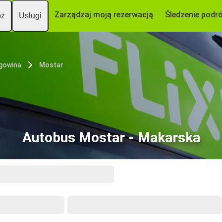
Zarządzaj moją rezerwacją
Śledzenie podr
óż
Usługi
egowina
Mostar
Autobus Mostar - Makarska