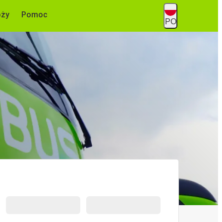
óży
Pomoc
PO