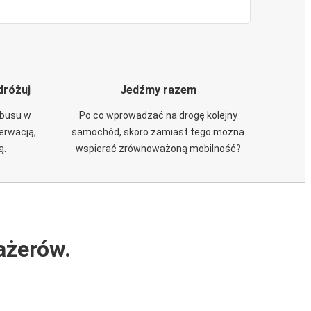
dróżuj
Jedźmy razem
obusu w
Po co wprowadzać na drogę kolejny
zerwacją,
samochód, skoro zamiast tego można
ą.
wspierać zrównoważoną mobilność?
ażerów.