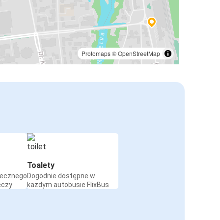
Protomaps
©
OpenStreetMap
Toalety
iecznego
Dogodnie dostępne w
eczy
każdym autobusie FlixBus