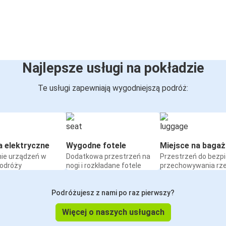
Najlepsze usługi na pokładzie
Te usługi zapewniają wygodniejszą podróż:
a elektryczne
Wygodne fotele
Miejsce na bagaż
ie urządzeń w
Dodatkowa przestrzeń na
Przestrzeń do bezp
podróży
nogi i rozkładane fotele
przechowywania rz
Podróżujesz z nami po raz pierwszy?
Więcej o naszych usługach