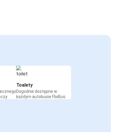
Toalety
iecznego
Dogodnie dostępne w
eczy
każdym autobusie FlixBus