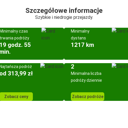
Szczegółowe informacje
Szybkie i niedrogie przejazdy.
Minimalny czas
Minimalny
trwania podróży
dystans
19 godz. 55
1217 km
min.
2
Najtańsza podróż
od 313,99 zł
Minimalna liczba
podróży dziennie
Zobacz ceny
Zobacz podróże