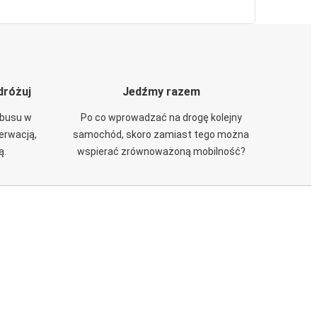
dróżuj
Jedźmy razem
obusu w
Po co wprowadzać na drogę kolejny
zerwacją,
samochód, skoro zamiast tego można
ą.
wspierać zrównoważoną mobilność?