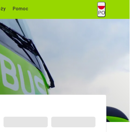
óży
Pomoc
PO