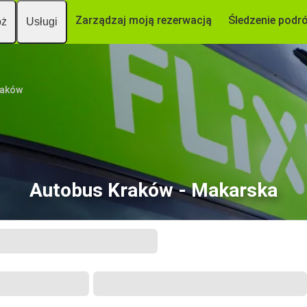
Zarządzaj moją rezerwacją
Śledzenie podr
óż
Usługi
raków
Autobus Kraków - Makarska