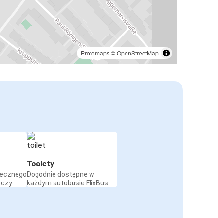
Protomaps
©
OpenStreetMap
Toalety
iecznego
Dogodnie dostępne w
eczy
każdym autobusie FlixBus