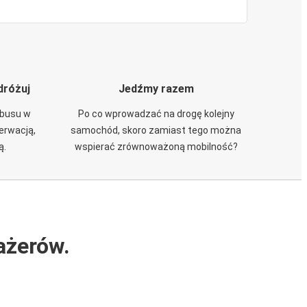
dróżuj
Jedźmy razem
obusu w
Po co wprowadzać na drogę kolejny
zerwacją,
samochód, skoro zamiast tego można
ą.
wspierać zrównoważoną mobilność?
ażerów.