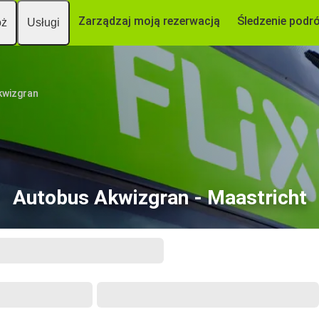
Zarządzaj moją rezerwacją
Śledzenie podr
óż
Usługi
kwizgran
Autobus Akwizgran - Maastricht