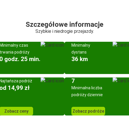
Szczegółowe informacje
Szybkie i niedrogie przejazdy.
Minimalny czas
Minimalny
trwania podróży
dystans
0 godz. 25 min.
36 km
7
Najtańsza podróż
od 14,99 zł
Minimalna liczba
podróży dziennie
Zobacz ceny
Zobacz podróże