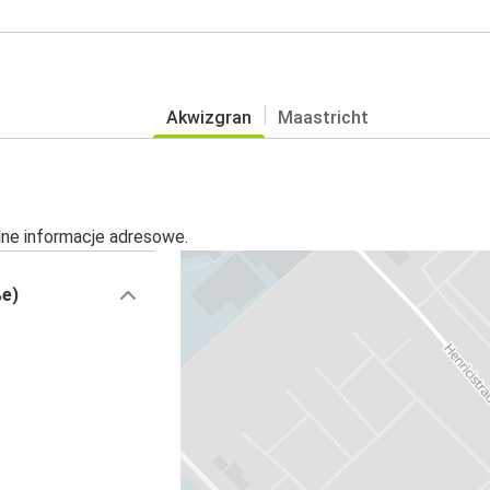
Akwizgran
Maastricht
alne informacje adresowe.
ße)