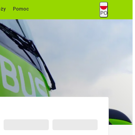
óży
Pomoc
PO