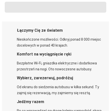
Łączymy Cię ze światem
Nieskończone możliwości. Odkryj ponad 8 000 miejsc
docelowych w ponad 40 krajach.
Komfort na wyciągnięcie ręki
Bezpłatne Wi-Fi, gniazdka elektryczne i dodatkowa
przestrzeń na nogi. Oto nowoczesne autobusy.
Wybierz, zarezerwuj, podróżuj
Od ekranu do siedzenia autobusu w kilka sekund. Ty
zajmij się rezerwacją, my zajmiemy się resztą.
Jedźmy razem
Po co wprowadzać na drogę kolejny samochód, skoro