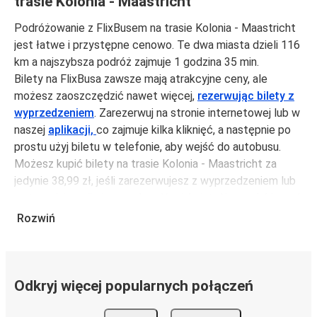
trasie Kolonia - Maastricht
Podróżowanie z FlixBusem na trasie Kolonia - Maastricht
jest łatwe i przystępne cenowo. Te dwa miasta dzieli 116
km a najszybsza podróż zajmuje 1 godzina 35 min.
Bilety na FlixBusa zawsze mają atrakcyjne ceny, ale
możesz zaoszczędzić nawet więcej,
rezerwując bilety z
wyprzedzeniem
. Zarezerwuj na stronie internetowej lub w
naszej
aplikacji,
co zajmuje kilka kliknięć, a następnie po
prostu użyj biletu w telefonie, aby wejść do autobusu.
Możesz kupić bilety na trasie Kolonia - Maastricht za
jedynie 38,99 zł, jeśli zarezerwujesz z wyprzedzeniem lub
na tygodniu, unikając weekendów i świąt. Aby podróżować
szybko, łatwo i zadbać o zmniejszanie śladu węglowego,
Rozwiń
podróżuj z FlixBusem.
Podróż na trasie Kolonia - Maastricht
Trasa Kolonia - Maastricht jest łatwa i wygodna z
Odkryj więcej popularnych połączeń
FlixBusem, dzięki 8 bezpośrednim połączeniom dziennie.
i może zająć
jedynie 1 godzina 35 min
.