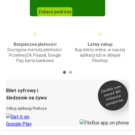
Zobacz podróże
Bezpieczne płatności
Łatwy zakup
Dostępne metody płatności:
Kup bilety online, w naszej
Przelewy24, Paypal, Google
aplikacji lub w sklepie
Pay, karta bankowa
Flixshop
Zaufało na
m
milionó
pasażeró
Bilet cyfrowy i
ponad 500
w
śledzenie na żywo
w
Odkryj aplikację FlixBusa