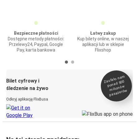
Bezpieczne płatności
Łatwy zakup
Dostępne metody płatności:
Kup bilety online, w naszej
Przelewy24, Paypal, Google
aplikacji lub w sklepie
Pay, karta bankowa
Flixshop
Zaufało na
m
milionó
pasażeró
Bilet cyfrowy i
ponad 500
w
śledzenie na żywo
w
Odkryj aplikację FlixBusa