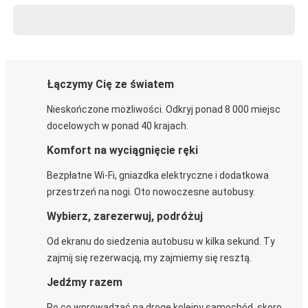
Łączymy Cię ze światem
Nieskończone możliwości. Odkryj ponad 8 000 miejsc
docelowych w ponad 40 krajach.
Komfort na wyciągnięcie ręki
Bezpłatne Wi-Fi, gniazdka elektryczne i dodatkowa
przestrzeń na nogi. Oto nowoczesne autobusy.
Wybierz, zarezerwuj, podróżuj
Od ekranu do siedzenia autobusu w kilka sekund. Ty
zajmij się rezerwacją, my zajmiemy się resztą.
Jedźmy razem
Po co wprowadzać na drogę kolejny samochód, skoro