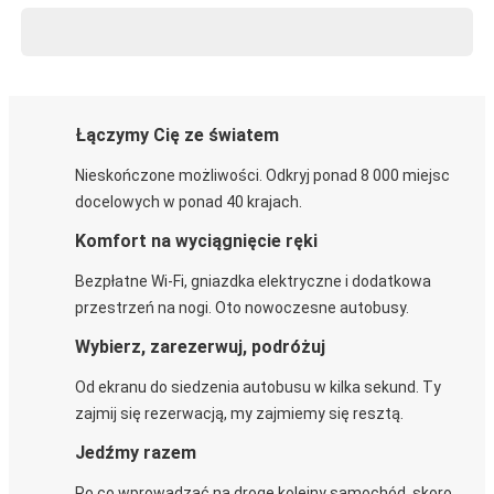
Łączymy Cię ze światem
Nieskończone możliwości. Odkryj ponad 8 000 miejsc
docelowych w ponad 40 krajach.
Komfort na wyciągnięcie ręki
Bezpłatne Wi-Fi, gniazdka elektryczne i dodatkowa
przestrzeń na nogi. Oto nowoczesne autobusy.
Wybierz, zarezerwuj, podróżuj
Od ekranu do siedzenia autobusu w kilka sekund. Ty
zajmij się rezerwacją, my zajmiemy się resztą.
Jedźmy razem
Po co wprowadzać na drogę kolejny samochód, skoro