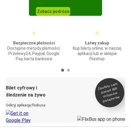
Zobacz podróże
Bezpieczne płatności
Łatwy zakup
Dostępne metody płatności:
Kup bilety online, w naszej
Przelewy24, Paypal, Google
aplikacji lub w sklepie
Pay, karta bankowa
Flixshop
Zaufało na
m
milionó
pasażeró
Bilet cyfrowy i
ponad 500
w
śledzenie na żywo
w
Odkryj aplikację FlixBusa