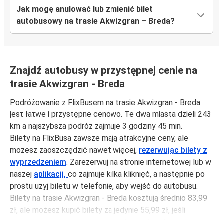
Jak mogę anulować lub zmienić bilet
autobusowy na trasie Akwizgran – Breda?
Znajdź autobusy w przystępnej cenie na
trasie Akwizgran - Breda
Podróżowanie z FlixBusem na trasie Akwizgran - Breda
jest łatwe i przystępne cenowo. Te dwa miasta dzieli 243
km a najszybsza podróż zajmuje 3 godziny 45 min.
Bilety na FlixBusa zawsze mają atrakcyjne ceny, ale
możesz zaoszczędzić nawet więcej,
rezerwując bilety z
wyprzedzeniem
. Zarezerwuj na stronie internetowej lub w
naszej
aplikacji,
co zajmuje kilka kliknięć, a następnie po
prostu użyj biletu w telefonie, aby wejść do autobusu.
Bilety na trasie Akwizgran - Breda kosztują średnio 83,99
zł, ale możesz kupić bilety za jedynie 55,99 zł, jeśli
zarezerwujesz z wyprzedzeniem lub w dni robocze,