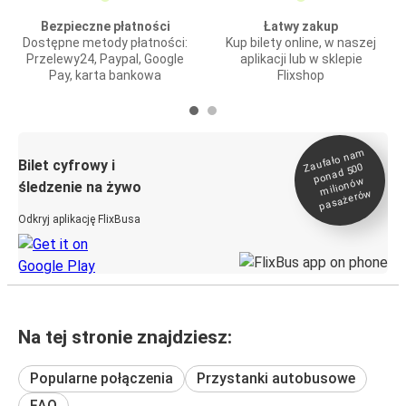
Bezpieczne płatności
Łatwy zakup
Dostępne metody płatności:
Kup bilety online, w naszej
Przelewy24, Paypal, Google
aplikacji lub w sklepie
Pay, karta bankowa
Flixshop
Zaufało na
m
milionó
pasażeró
Bilet cyfrowy i
ponad 500
w
śledzenie na żywo
w
Odkryj aplikację FlixBusa
Na tej stronie znajdziesz:
Popularne połączenia
Przystanki autobusowe
FAQ