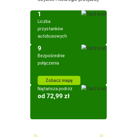
1
Liczba
przystanków
autobusowych
9
Bezpośrednie
połączenia
Zobacz mapę
Najtańsza podróż
od 72,99 zł