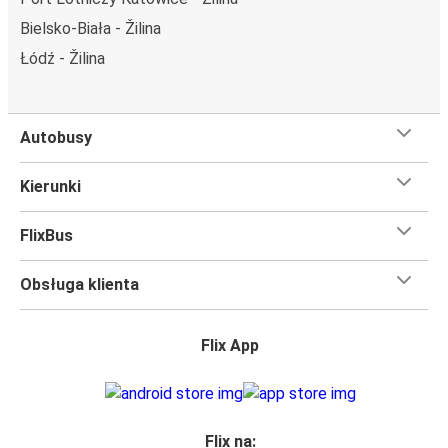
FlixBusa znajdziesz dzięki mapie zamieszczonej na stronie.
Bielsko-Biała - Žilina
Czego się spodziewać na pokładzie FlixBusa na
Łódź - Žilina
trasie Žilina - Poznań
Podróż na trasie Žilina - Poznań na pokładzie FlixBusa
oznacza wygodną podróż w wielkim stylu, z
Autobusy
udogodnieniami
, dzięki którym czas szybciej minie.
Większość naszych autobusów jest wyposażona w
Kierunki
bezpłatne Wi-Fi,
toalety i gniazdka elektryczne.
Możesz bezpłatnie zabrać ze sobą
jedną sztuka bagażu
FlixBus
podręcznego i jedną sztukę bagażu głównego
, więc
nawet jeśli wybierasz się w długą podróż, nie musisz się
Obsługa klienta
martwić, że nie wystarczy Ci miejsca w bagażu.
Wszyscy podróżujący z biletami
mają zagwarantowane
miejsce siedzące
w naszych autobusach
ale jeśli chcesz
Flix App
wybrać specjalne miejsce
, możesz zrobić to podczas
zakupu biletu. Do wyboru masz
miejsce klasyczne,
miejsce ze stolikiem, panoramę lub dodatkowe, puste
miejsce obok.
Flix na: