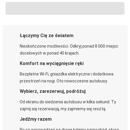
Łączymy Cię ze światem
Nieskończone możliwości. Odkryj ponad 8 000 miejsc
docelowych w ponad 40 krajach.
Komfort na wyciągnięcie ręki
Bezpłatne Wi-Fi, gniazdka elektryczne i dodatkowa
przestrzeń na nogi. Oto nowoczesne autobusy.
Wybierz, zarezerwuj, podróżuj
Od ekranu do siedzenia autobusu w kilka sekund. Ty
zajmij się rezerwacją, my zajmiemy się resztą.
Jedźmy razem
Po co wprowadzać na drogę kolejny samochód, skoro