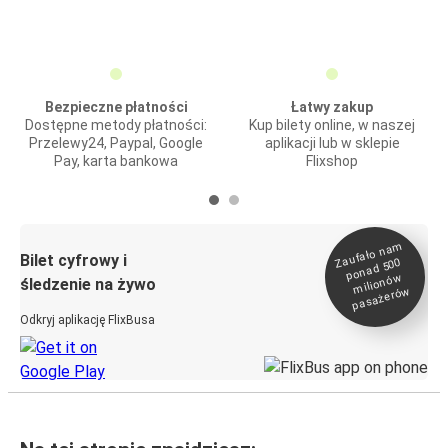
Bezpieczne płatności
Łatwy zakup
Dostępne metody płatności:
Kup bilety online, w naszej
Przelewy24, Paypal, Google
aplikacji lub w sklepie
Pay, karta bankowa
Flixshop
Zaufało na
m
milionó
pasażeró
Bilet cyfrowy i
ponad 500
w
śledzenie na żywo
w
Odkryj aplikację FlixBusa