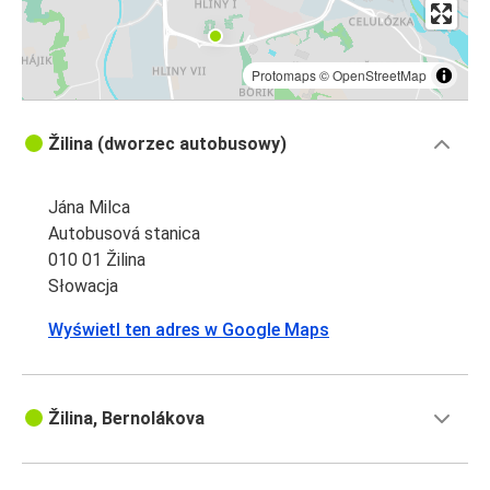
Protomaps
©
OpenStreetMap
Žilina (dworzec autobusowy)
Jána Milca
Autobusová stanica
010 01 Žilina
Słowacja
Wyświetl ten adres w Google Maps
Žilina, Bernolákova