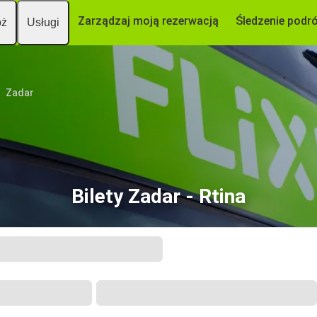
Zarządzaj moją rezerwacją
Śledzenie podr
óż
Usługi
Zadar
Bilety Zadar - Rtina