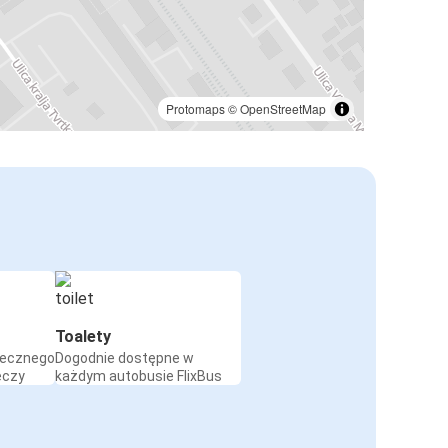
Protomaps
©
OpenStreetMap
Toalety
iecznego
Dogodnie dostępne w
eczy
każdym autobusie FlixBus