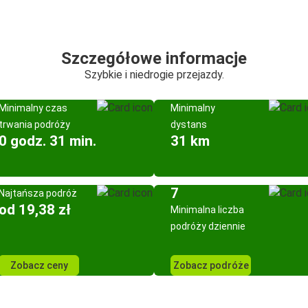
Szczegółowe informacje
Szybkie i niedrogie przejazdy.
Minimalny czas
Minimalny
trwania podróży
dystans
0 godz. 31 min.
31 km
7
Najtańsza podróż
od 19,38 zł
Minimalna liczba
podróży dziennie
Zobacz ceny
Zobacz podróże