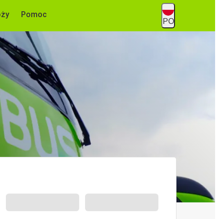
óży
Pomoc
PO