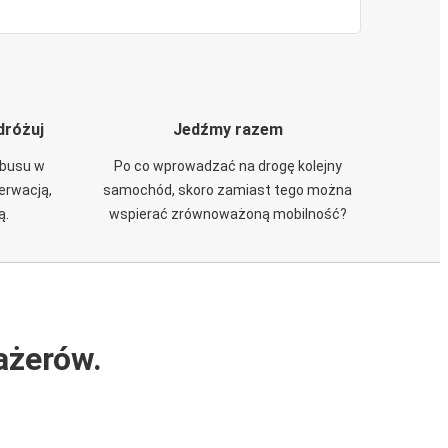
dróżuj
Jedźmy razem
obusu w
Po co wprowadzać na drogę kolejny
zerwacją,
samochód, skoro zamiast tego można
ą.
wspierać zrównoważoną mobilność?
ażerów.