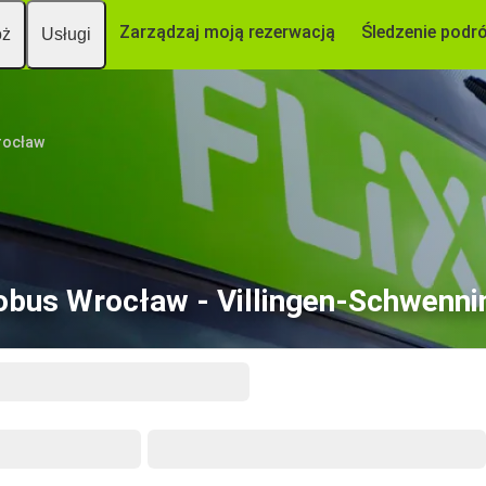
Zarządzaj moją rezerwacją
Śledzenie podr
óż
Usługi
rocław
obus Wrocław - Villingen-Schwenni