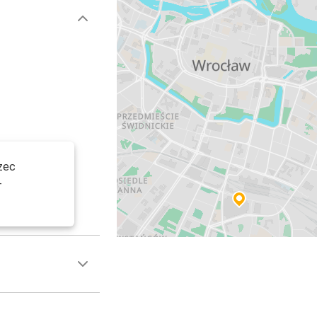
zec
-