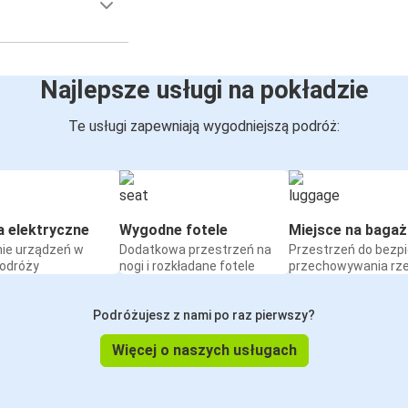
Najlepsze usługi na pokładzie
Te usługi zapewniają wygodniejszą podróż:
a elektryczne
Wygodne fotele
Miejsce na bagaż
ie urządzeń w
Dodatkowa przestrzeń na
Przestrzeń do bezp
podróży
nogi i rozkładane fotele
przechowywania rz
Podróżujesz z nami po raz pierwszy?
Więcej o naszych usługach