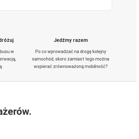
dróżuj
Jedźmy razem
obusu w
Po co wprowadzać na drogę kolejny
zerwacją,
samochód, skoro zamiast tego można
ą.
wspierać zrównoważoną mobilność?
ażerów.