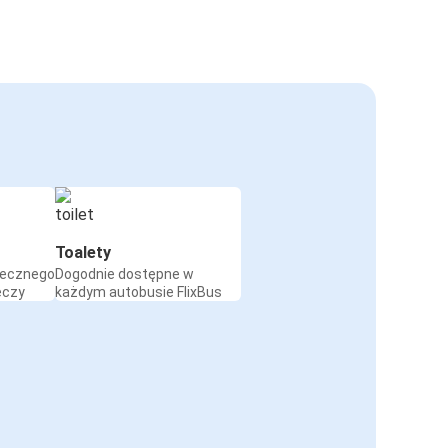
Toalety
iecznego
Dogodnie dostępne w
eczy
każdym autobusie FlixBus