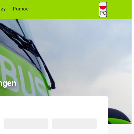
óży
Pomoc
PO
ngen