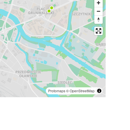
Protomaps
©
OpenStreetMap