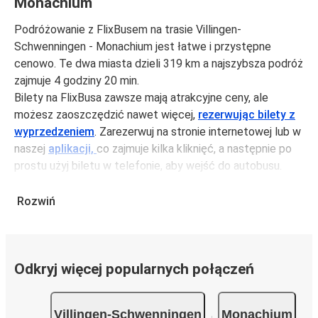
Monachium
Podróżowanie z FlixBusem na trasie Villingen-
Schwenningen - Monachium jest łatwe i przystępne
cenowo. Te dwa miasta dzieli 319 km a najszybsza podróż
zajmuje 4 godziny 20 min.
Bilety na FlixBusa zawsze mają atrakcyjne ceny, ale
możesz zaoszczędzić nawet więcej,
rezerwując bilety z
wyprzedzeniem
. Zarezerwuj na stronie internetowej lub w
naszej
aplikacji,
co zajmuje kilka kliknięć, a następnie po
prostu użyj biletu w telefonie, aby wejść do autobusu.
Bilety na trasie Villingen-Schwenningen - Monachium
kosztują średnio 119,99 zł, ale możesz kupić bilety za
Rozwiń
jedynie 104,99 zł, jeśli zarezerwujesz z wyprzedzeniem lub
w dni robocze, unikając weekendów i świąt. Aby
podróżować szybko, łatwo i zadbać o zmniejszanie śladu
Odkryj więcej popularnych połączeń
węglowego, podróżuj z FlixBusem.
Podróż na trasie Villingen-Schwenningen -
Monachium
Villingen-Schwenningen
Monachium