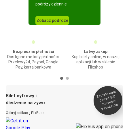
podróży dziennie
Zobacz podróże
Bezpieczne płatności
Łatwy zakup
Dostępne metody płatności:
Kup bilety online, w naszej
Przelewy24, Paypal, Google
aplikacji lub w sklepie
Pay, karta bankowa
Flixshop
Zaufało na
m
milionó
pasażeró
Bilet cyfrowy i
ponad 500
w
śledzenie na żywo
w
Odkryj aplikację FlixBusa