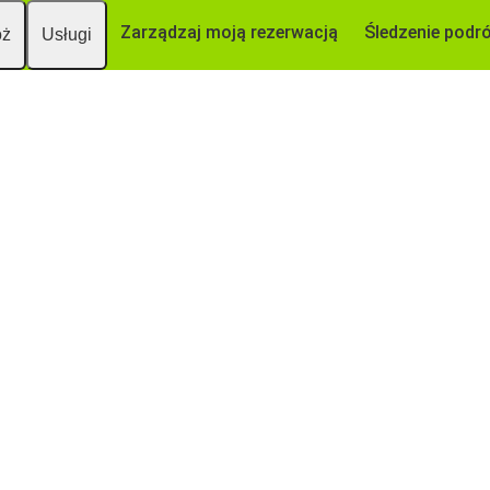
Zarządzaj moją rezerwacją
Śledzenie podr
óż
Usługi