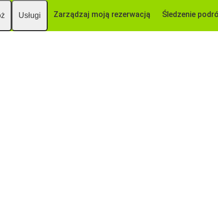
Zarządzaj moją rezerwacją
Śledzenie podr
óż
Usługi