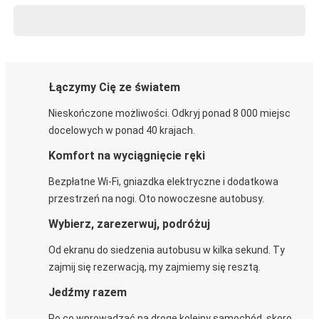
Łączymy Cię ze światem
Nieskończone możliwości. Odkryj ponad 8 000 miejsc
docelowych w ponad 40 krajach.
Komfort na wyciągnięcie ręki
Bezpłatne Wi-Fi, gniazdka elektryczne i dodatkowa
przestrzeń na nogi. Oto nowoczesne autobusy.
Wybierz, zarezerwuj, podróżuj
Od ekranu do siedzenia autobusu w kilka sekund. Ty
zajmij się rezerwacją, my zajmiemy się resztą.
Jedźmy razem
Po co wprowadzać na drogę kolejny samochód, skoro