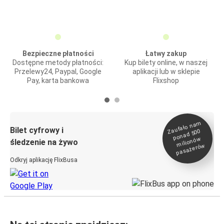
Bezpieczne płatności
Łatwy zakup
Dostępne metody płatności:
Kup bilety online, w naszej
Przelewy24, Paypal, Google
aplikacji lub w sklepie
Pay, karta bankowa
Flixshop
Zaufało na
m
milionó
pasażeró
Bilet cyfrowy i
ponad 500
w
śledzenie na żywo
w
Odkryj aplikację FlixBusa