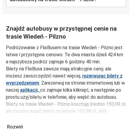
Znajdź autobusy w przystępnej cenie na
trasie Wiedeń - Pilzno
Podróżowanie z FlixBusem na trasie Wiedeń - Pilzno jest
łatwe i przystępne cenowo. Te dwa miasta dzieli 424 km
a najszybsza podróż zajmuje 6 godziny 40 min.
Bilety na FlixBusa zawsze mają atrakcyjne ceny, ale
możesz zaoszczędzić nawet więcej,
rezerwując bilety z
wyprzedzeniem
. Zarezerwuj na stronie internetowej lub w
naszej
aplikacji,
co zajmuje kilka kliknięć, a następnie po
prostu użyj biletu w telefonie, aby wejść do autobusu.
Bilety na trasie Wiedeń - Pilzno kosztują średnio 150,99 zł,
ale możesz kupić bilety za jedynie 102,99 zł, jeśli
zarezerwujesz z wyprzedzeniem lub w dni robocze,
unikając weekendów i świąt. Aby podróżować szybko,
Rozwiń