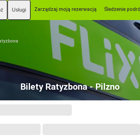
Zarządzaj moją rezerwacją
Śledzenie podr
óż
Usługi
atyzbona
Bilety Ratyzbona - Pilzno