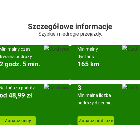
Szczegółowe informacje
Szybkie i niedrogie przejazdy.
Minimalny czas
Minimalny
trwania podróży
dystans
2 godz. 5 min.
165 km
3
Najtańsza podróż
od 48,99 zł
Minimalna liczba
podróży dziennie
Zobacz ceny
Zobacz podróże