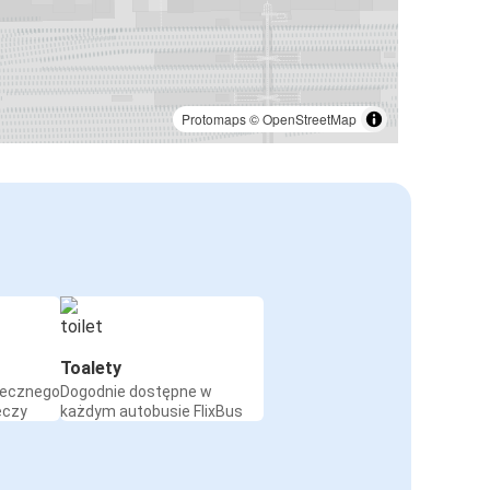
Protomaps
©
OpenStreetMap
Toalety
iecznego
Dogodnie dostępne w
eczy
każdym autobusie FlixBus