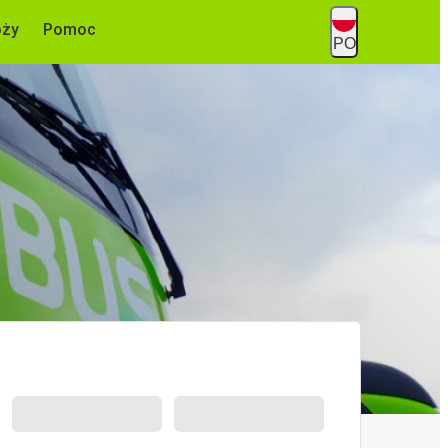
óży
Pomoc
PO