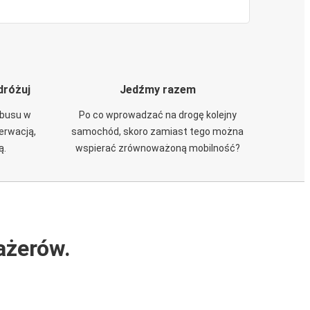
dróżuj
Jedźmy razem
obusu w
Po co wprowadzać na drogę kolejny
zerwacją,
samochód, skoro zamiast tego można
ą.
wspierać zrównoważoną mobilność?
ażerów.