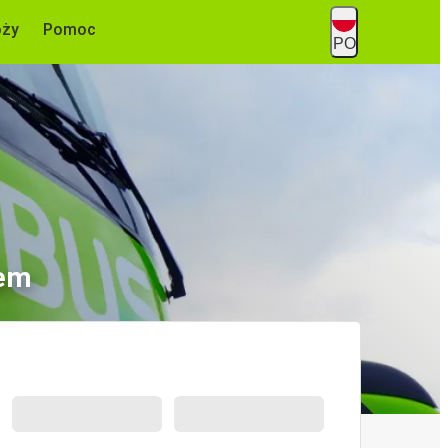
óży
Pomoc
PO
nem