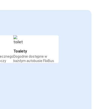
Toalety
iecznego
Dogodnie dostępne w
eczy
każdym autobusie FlixBus