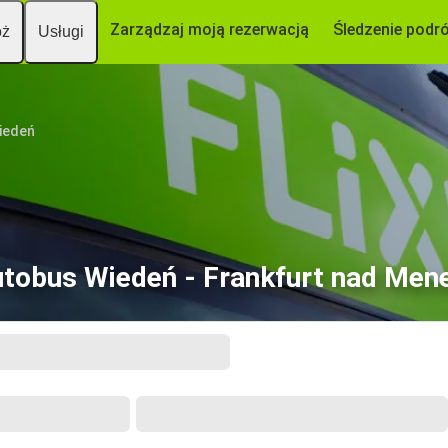
Zarządzaj moją rezerwacją
Śledzenie podr
óż
Usługi
iedeń
tobus Wiedeń - Frankfurt nad Me