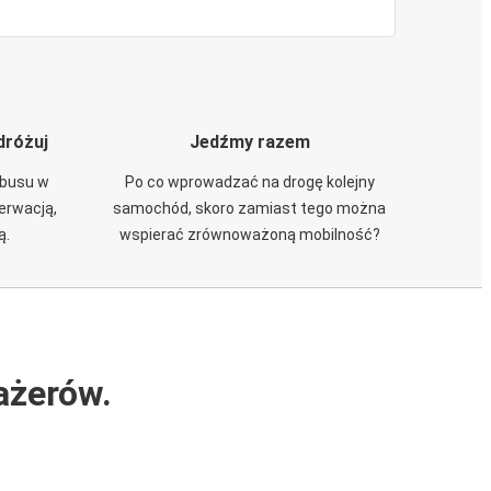
dróżuj
Jedźmy razem
obusu w
Po co wprowadzać na drogę kolejny
zerwacją,
samochód, skoro zamiast tego można
ą.
wspierać zrównoważoną mobilność?
ażerów.