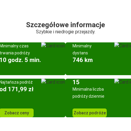
Szczegółowe informacje
Szybkie i niedrogie przejazdy.
Minimalny czas
Minimalny
trwania podróży
dystans
10 godz. 5 min.
746 km
15
Najtańsza podróż
od 171,99 zł
Minimalna liczba
podróży dziennie
Zobacz ceny
Zobacz podróże