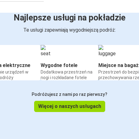
Najlepsze usługi na pokładzie
Te usługi zapewniają wygodniejszą podróż:
a elektryczne
Wygodne fotele
Miejsce na bagaż
ie urządzeń w
Dodatkowa przestrzeń na
Przestrzeń do bezp
podróży
nogi i rozkładane fotele
przechowywania rz
Podróżujesz z nami po raz pierwszy?
Więcej o naszych usługach