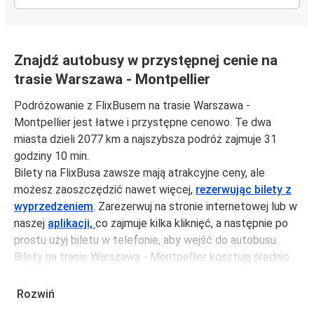
Znajdź autobusy w przystępnej cenie na
trasie Warszawa - Montpellier
Podróżowanie z FlixBusem na trasie Warszawa -
Montpellier jest łatwe i przystępne cenowo. Te dwa
miasta dzieli 2077 km a najszybsza podróż zajmuje 31
godziny 10 min.
Bilety na FlixBusa zawsze mają atrakcyjne ceny, ale
możesz zaoszczędzić nawet więcej,
rezerwując bilety z
wyprzedzeniem
. Zarezerwuj na stronie internetowej lub w
naszej
aplikacji,
co zajmuje kilka kliknięć, a następnie po
prostu użyj biletu w telefonie, aby wejść do autobusu.
Bilety na trasie Warszawa - Montpellier kosztują średnio
790,97 zł, ale możesz kupić bilety za jedynie 563,96 zł,
jeśli zarezerwujesz z wyprzedzeniem lub w dni robocze,
Rozwiń
unikając weekendów i świąt. Aby podróżować szybko,