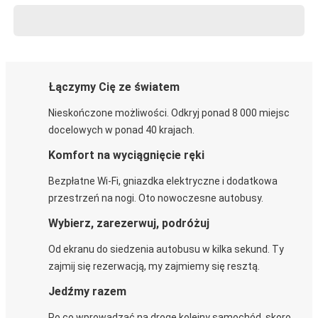
Łączymy Cię ze światem
Nieskończone możliwości. Odkryj ponad 8 000 miejsc
docelowych w ponad 40 krajach.
Komfort na wyciągnięcie ręki
Bezpłatne Wi-Fi, gniazdka elektryczne i dodatkowa
przestrzeń na nogi. Oto nowoczesne autobusy.
Wybierz, zarezerwuj, podróżuj
Od ekranu do siedzenia autobusu w kilka sekund. Ty
zajmij się rezerwacją, my zajmiemy się resztą.
Jedźmy razem
Po co wprowadzać na drogę kolejny samochód, skoro