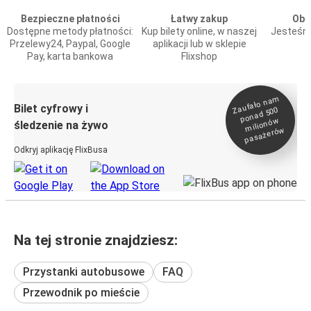
Bezpieczne płatności
Łatwy zakup
Obs
Dostępne metody płatności:
Kup bilety online, w naszej
Jesteśmy
Przelewy24, Paypal, Google
aplikacji lub w sklepie
Pay, karta bankowa
Flixshop
Zaufało na
m
milionó
pasażeró
Bilet cyfrowy i
ponad 500
w
śledzenie na żywo
w
Odkryj aplikację FlixBusa
Na tej stronie znajdziesz:
Przystanki autobusowe
FAQ
Przewodnik po mieście