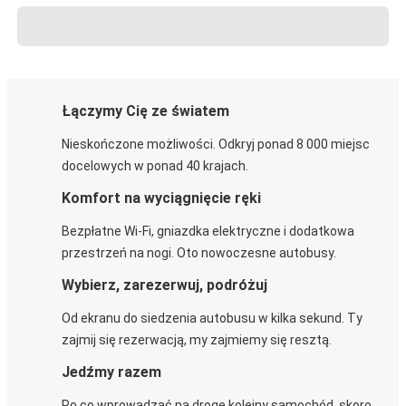
Łączymy Cię ze światem
Nieskończone możliwości. Odkryj ponad 8 000 miejsc
docelowych w ponad 40 krajach.
Komfort na wyciągnięcie ręki
Bezpłatne Wi-Fi, gniazdka elektryczne i dodatkowa
przestrzeń na nogi. Oto nowoczesne autobusy.
Wybierz, zarezerwuj, podróżuj
Od ekranu do siedzenia autobusu w kilka sekund. Ty
zajmij się rezerwacją, my zajmiemy się resztą.
Jedźmy razem
Po co wprowadzać na drogę kolejny samochód, skoro