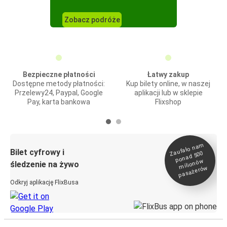
Zobacz podróże
Bezpieczne płatności
Łatwy zakup
Dostępne metody płatności:
Kup bilety online, w naszej
Przelewy24, Paypal, Google
aplikacji lub w sklepie
Pay, karta bankowa
Flixshop
Zaufało na
m
milionó
pasażeró
Bilet cyfrowy i
ponad 500
w
śledzenie na żywo
w
Odkryj aplikację FlixBusa