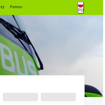
óży
Pomoc
PO