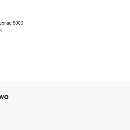
 ponad 8000
.
ywo