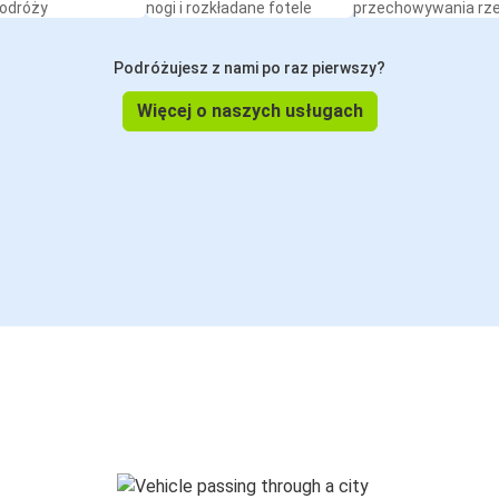
podróży
nogi i rozkładane fotele
przechowywania rz
Podróżujesz z nami po raz pierwszy?
Więcej o naszych usługach