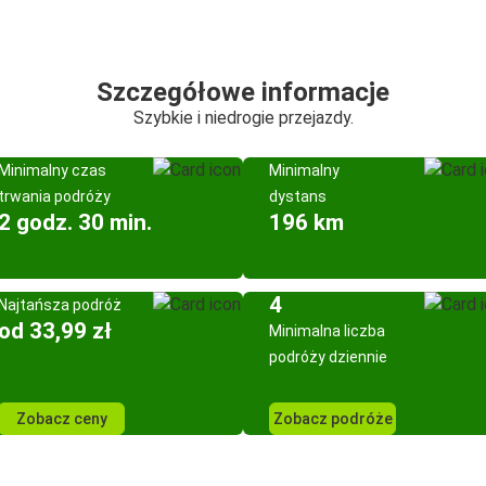
Szczegółowe informacje
Szybkie i niedrogie przejazdy.
Minimalny czas
Minimalny
trwania podróży
dystans
2 godz. 30 min.
196 km
4
Najtańsza podróż
od 33,99 zł
Minimalna liczba
podróży dziennie
Zobacz ceny
Zobacz podróże