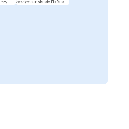
eczy
każdym autobusie FlixBus