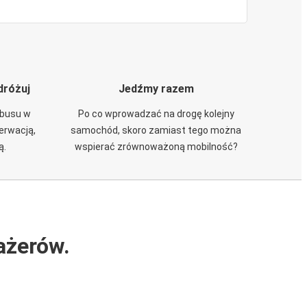
dróżuj
Jedźmy razem
obusu w
Po co wprowadzać na drogę kolejny
zerwacją,
samochód, skoro zamiast tego można
ą.
wspierać zrównoważoną mobilność?
ażerów.