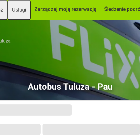
Zarządzaj moją rezerwacją
Śledzenie podr
óż
Usługi
uluza
Autobus Tuluza - Pau