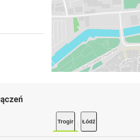
łączeń
Trogir
Łódź