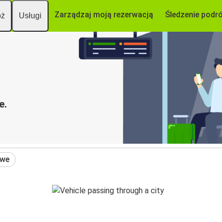
Zarządzaj moją rezerwacją
Śledzenie podr
óż
Usługi
e.
owe