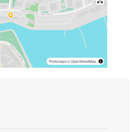
Protomaps
©
OpenStreetMap