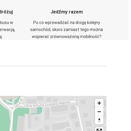
dróżuj
Jedźmy razem
obusu w
Po co wprowadzać na drogę kolejny
zerwacją,
samochód, skoro zamiast tego można
ą.
wspierać zrównoważoną mobilność?