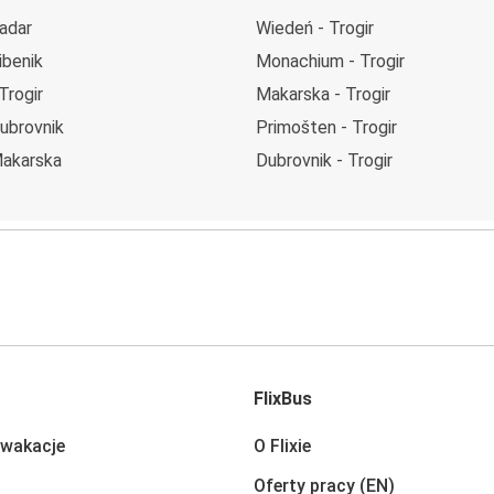
Zadar
Wiedeń - Trogir
ibenik
Monachium - Trogir
Trogir
Makarska - Trogir
Dubrovnik
Primošten - Trogir
Makarska
Dubrovnik - Trogir
FlixBus
 wakacje
O Flixie
Oferty pracy (EN)