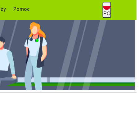
óży
Pomoc
PO