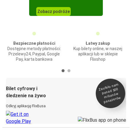
Zobacz podróże
Bezpieczne płatności
Łatwy zakup
Dostępne metody płatności:
Kup bilety online, w naszej
Przelewy24, Paypal, Google
aplikacji lub w sklepie
Pay, karta bankowa
Flixshop
Zaufało na
m
milionó
pasażeró
Bilet cyfrowy i
ponad 500
w
śledzenie na żywo
w
Odkryj aplikację FlixBusa