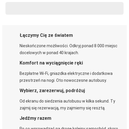
Łączymy Cię ze światem
Nieskończone możliwości. Odkryj ponad 8 000 miejsc
docelowych w ponad 40 krajach.
Komfort na wyciągnięcie ręki
Bezpłatne Wi-Fi, gniazdka elektryczne i dodatkowa
przestrzeń na nogi. Oto nowoczesne autobusy.
Wybierz, zarezerwuj, podróżuj
Od ekranu do siedzenia autobusu w kilka sekund. Ty
zajmij się rezerwacją, my zajmiemy się resztą.
Jedźmy razem
Po co wprowadzać na drogę kolejny samochód, skoro