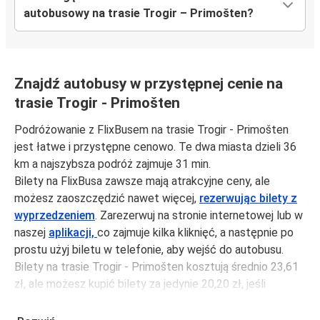
autobusowy na trasie Trogir – Primošten?
Znajdź autobusy w przystępnej cenie na
trasie Trogir - Primošten
Podróżowanie z FlixBusem na trasie Trogir - Primošten
jest łatwe i przystępne cenowo. Te dwa miasta dzieli 36
km a najszybsza podróż zajmuje 31 min.
Bilety na FlixBusa zawsze mają atrakcyjne ceny, ale
możesz zaoszczędzić nawet więcej,
rezerwując bilety z
wyprzedzeniem
. Zarezerwuj na stronie internetowej lub w
naszej
aplikacji,
co zajmuje kilka kliknięć, a następnie po
prostu użyj biletu w telefonie, aby wejść do autobusu.
Bilety na trasie Trogir - Primošten kosztują średnio 23,61
zł, ale możesz kupić bilety za jedynie 20,20 zł, jeśli
zarezerwujesz z wyprzedzeniem lub w dni robocze,
unikając weekendów i świąt. Aby podróżować szybko,