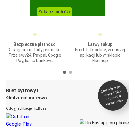
Zobacz podróże
Bezpieczne płatności
Łatwy zakup
Dostępne metody płatności:
Kup bilety online, w naszej
Przelewy24, Paypal, Google
aplikacji lub w sklepie
Pay, karta bankowa
Flixshop
Zaufało na
m
milionó
pasażeró
Bilet cyfrowy i
ponad 500
w
śledzenie na żywo
w
Odkryj aplikację FlixBusa