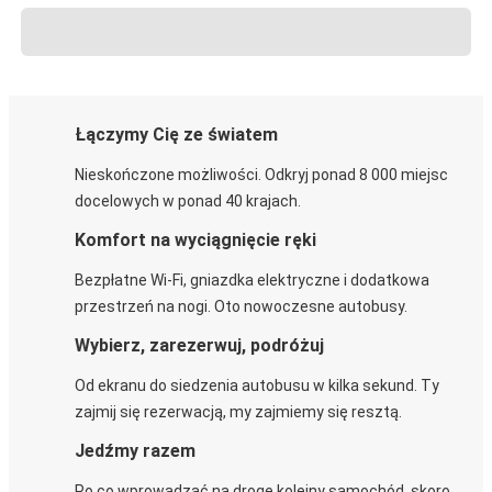
Łączymy Cię ze światem
Nieskończone możliwości. Odkryj ponad 8 000 miejsc
docelowych w ponad 40 krajach.
Komfort na wyciągnięcie ręki
Bezpłatne Wi-Fi, gniazdka elektryczne i dodatkowa
przestrzeń na nogi. Oto nowoczesne autobusy.
Wybierz, zarezerwuj, podróżuj
Od ekranu do siedzenia autobusu w kilka sekund. Ty
zajmij się rezerwacją, my zajmiemy się resztą.
Jedźmy razem
Po co wprowadzać na drogę kolejny samochód, skoro