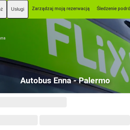
Zarządzaj moją rezerwacją
Śledzenie podr
óż
Usługi
nna
Autobus Enna - Palermo