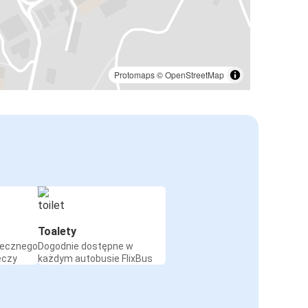
Protomaps
©
OpenStreetMap
Toalety
iecznego
Dogodnie dostępne w
eczy
każdym autobusie FlixBus