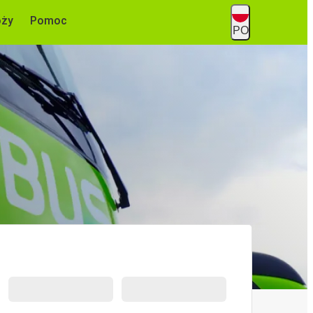
óży
Pomoc
PO