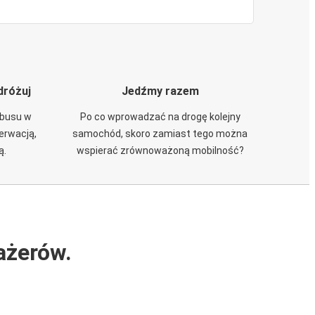
dróżuj
Jedźmy razem
obusu w
Po co wprowadzać na drogę kolejny
zerwacją,
samochód, skoro zamiast tego można
ą.
wspierać zrównoważoną mobilność?
ażerów.