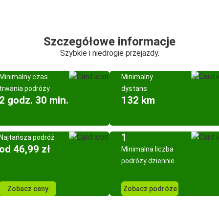
Szczegółowe informacje
Szybkie i niedrogie przejazdy.
Minimalny czas
Minimalny
trwania podróży
dystans
2 godz. 30 min.
132 km
1
Najtańsza podróż
od 46,99 zł
Minimalna liczba
podróży dziennie
Zobacz ceny
Zobacz podróże