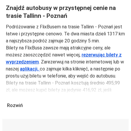
Znajdź autobusy w przystępnej cenie na
trasie Tallinn - Poznań
Podróżowanie z FlixBusem na trasie Tallinn - Poznań jest
łatwe i przystępne cenowo. Te dwa miasta dzieli 1317 km
a najszybsza podróż zajmuje 20 godziny 5 min.
Bilety na FlixBusa zawsze mają atrakcyjne ceny, ale
możesz zaoszczędzić nawet więcej,
rezerwując bilety z
wyprzedzeniem
. Zarezerwuj na stronie internetowej lub w
naszej
aplikacji,
co zajmuje kilka kliknięć, a następnie po
prostu użyj biletu w telefonie, aby wejść do autobusu.
Bilety na trasie Tallinn - Poznań kosztują średnio 495,99
zł, ale możesz kupić bilety za jedynie 416,92 zł, jeśli
zarezerwujesz z wyprzedzeniem lub w dni robocze,
unikając weekendów i świąt. Aby podróżować szybko,
Rozwiń
łatwo i zadbać o zmniejszanie śladu węglowego, podróżuj
z FlixBusem.
Podróż na trasie Tallinn - Poznań