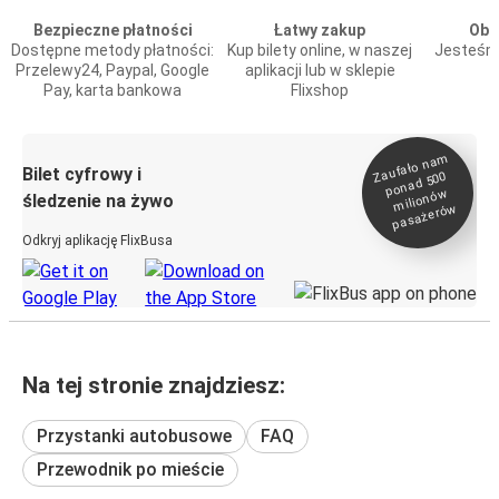
Bezpieczne płatności
Łatwy zakup
Obs
Dostępne metody płatności:
Kup bilety online, w naszej
Jesteśmy
Przelewy24, Paypal, Google
aplikacji lub w sklepie
Pay, karta bankowa
Flixshop
Zaufało na
m
milionó
pasażeró
Bilet cyfrowy i
ponad 500
w
śledzenie na żywo
w
Odkryj aplikację FlixBusa
Na tej stronie znajdziesz:
Przystanki autobusowe
FAQ
Przewodnik po mieście