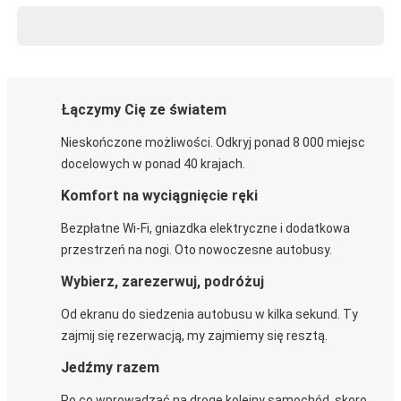
Łączymy Cię ze światem
Nieskończone możliwości. Odkryj ponad 8 000 miejsc
docelowych w ponad 40 krajach.
Komfort na wyciągnięcie ręki
Bezpłatne Wi-Fi, gniazdka elektryczne i dodatkowa
przestrzeń na nogi. Oto nowoczesne autobusy.
Wybierz, zarezerwuj, podróżuj
Od ekranu do siedzenia autobusu w kilka sekund. Ty
zajmij się rezerwacją, my zajmiemy się resztą.
Jedźmy razem
Po co wprowadzać na drogę kolejny samochód, skoro