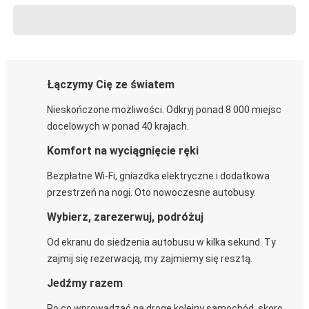
Łączymy Cię ze światem
Nieskończone możliwości. Odkryj ponad 8 000 miejsc
docelowych w ponad 40 krajach.
Komfort na wyciągnięcie ręki
Bezpłatne Wi-Fi, gniazdka elektryczne i dodatkowa
przestrzeń na nogi. Oto nowoczesne autobusy.
Wybierz, zarezerwuj, podróżuj
Od ekranu do siedzenia autobusu w kilka sekund. Ty
zajmij się rezerwacją, my zajmiemy się resztą.
Jedźmy razem
Po co wprowadzać na drogę kolejny samochód, skoro