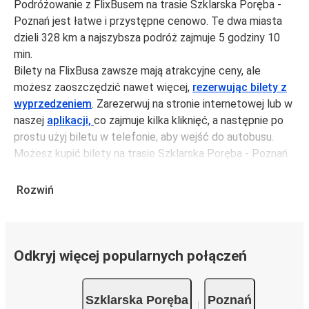
Podróżowanie z FlixBusem na trasie Szklarska Poręba -
Poznań jest łatwe i przystępne cenowo. Te dwa miasta
dzieli 328 km a najszybsza podróż zajmuje 5 godziny 10
min.
Bilety na FlixBusa zawsze mają atrakcyjne ceny, ale
możesz zaoszczędzić nawet więcej,
rezerwując bilety z
wyprzedzeniem
. Zarezerwuj na stronie internetowej lub w
naszej
aplikacji,
co zajmuje kilka kliknięć, a następnie po
prostu użyj biletu w telefonie, aby wejść do autobusu.
Możesz kupić bilety na trasie Szklarska Poręba - Poznań
za jedynie 83,99 zł, jeśli zarezerwujesz z wyprzedzeniem
lub na tygodniu, unikając weekendów i świąt. Aby
Rozwiń
podróżować szybko, łatwo i zadbać o zmniejszanie śladu
węglowego, podróżuj z FlixBusem.
Podróż na trasie Szklarska Poręba - Poznań
Odkryj więcej popularnych połączeń
Trasa Szklarska Poręba - Poznań jest łatwa i wygodna z
FlixBusem.
Szklarska Poręba
Poznań
i może zająć
jedynie 5 godziny 10 min
.