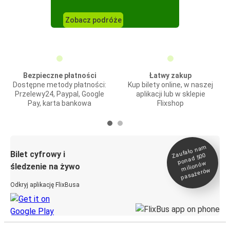
Zobacz podróże
Bezpieczne płatności
Łatwy zakup
Dostępne metody płatności:
Kup bilety online, w naszej
Przelewy24, Paypal, Google
aplikacji lub w sklepie
Pay, karta bankowa
Flixshop
Zaufało na
m
milionó
pasażeró
Bilet cyfrowy i
ponad 500
w
śledzenie na żywo
w
Odkryj aplikację FlixBusa