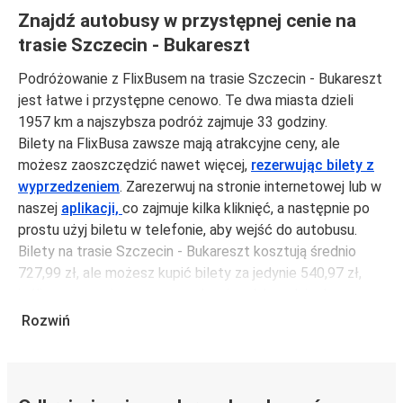
Znajdź autobusy w przystępnej cenie na
trasie Szczecin - Bukareszt
Podróżowanie z FlixBusem na trasie Szczecin - Bukareszt
jest łatwe i przystępne cenowo. Te dwa miasta dzieli
1957 km a najszybsza podróż zajmuje 33 godziny.
Bilety na FlixBusa zawsze mają atrakcyjne ceny, ale
możesz zaoszczędzić nawet więcej,
rezerwując bilety z
wyprzedzeniem
. Zarezerwuj na stronie internetowej lub w
naszej
aplikacji,
co zajmuje kilka kliknięć, a następnie po
prostu użyj biletu w telefonie, aby wejść do autobusu.
Bilety na trasie Szczecin - Bukareszt kosztują średnio
727,99 zł, ale możesz kupić bilety za jedynie 540,97 zł,
jeśli zarezerwujesz z wyprzedzeniem lub w dni robocze,
unikając weekendów i świąt. Aby podróżować szybko,
Rozwiń
łatwo i zadbać o zmniejszanie śladu węglowego, podróżuj
z FlixBusem.
Podróż na trasie Szczecin - Bukareszt