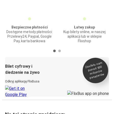
Bezpieczne płatności
Łatwy zakup
Dostępne metody płatności:
Kup bilety online, w naszej
Przelewy24, Paypal, Google
aplikacji lub w sklepie
Pay, karta bankowa
Flixshop
Zaufało na
m
milionó
pasażeró
Bilet cyfrowy i
ponad 500
w
śledzenie na żywo
w
Odkryj aplikację FlixBusa