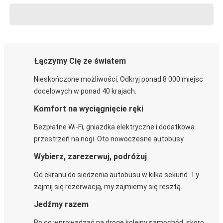
Łączymy Cię ze światem
Nieskończone możliwości. Odkryj ponad 8 000 miejsc
docelowych w ponad 40 krajach.
Komfort na wyciągnięcie ręki
Bezpłatne Wi-Fi, gniazdka elektryczne i dodatkowa
przestrzeń na nogi. Oto nowoczesne autobusy.
Wybierz, zarezerwuj, podróżuj
Od ekranu do siedzenia autobusu w kilka sekund. Ty
zajmij się rezerwacją, my zajmiemy się resztą.
Jedźmy razem
Po co wprowadzać na drogę kolejny samochód, skoro