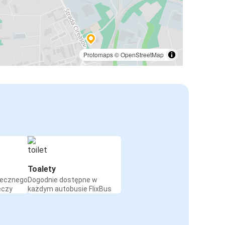
Protomaps
©
OpenStreetMap
Toalety
iecznego
Dogodnie dostępne w
eczy
każdym autobusie FlixBus