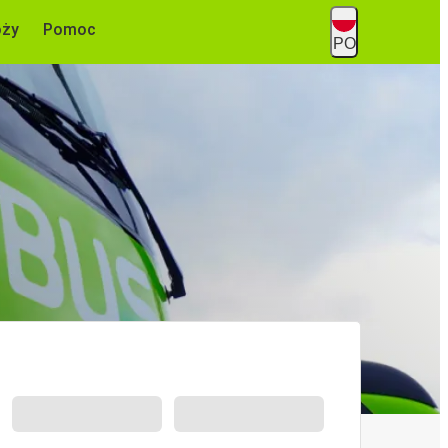
óży
Pomoc
PO