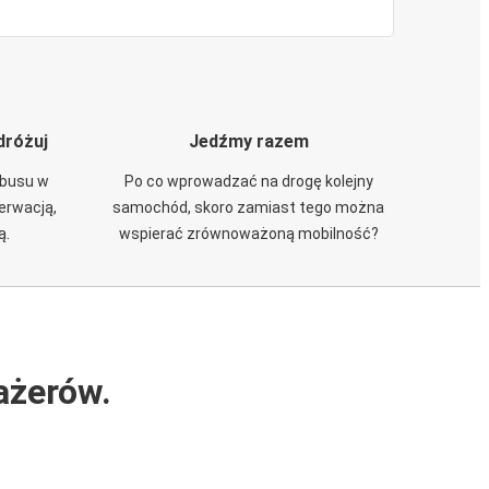
dróżuj
Jedźmy razem
obusu w
Po co wprowadzać na drogę kolejny
zerwacją,
samochód, skoro zamiast tego można
ą.
wspierać zrównoważoną mobilność?
ażerów.