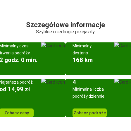
Szczegółowe informacje
Szybkie i niedrogie przejazdy.
Minimalny czas
Minimalny
trwania podróży
dystans
2 godz. 0 min.
168 km
4
Najtańsza podróż
od 14,99 zł
Minimalna liczba
podróży dziennie
Zobacz ceny
Zobacz podróże