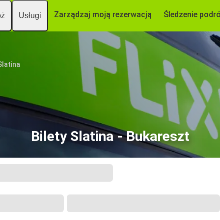
Zarządzaj moją rezerwacją
Śledzenie podr
óż
Usługi
Slatina
Bilety Slatina - Bukareszt