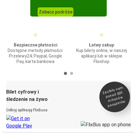
Zobacz podróże
Bezpieczne płatności
Łatwy zakup
Dostępne metody płatności:
Kup bilety online, w naszej
Przelewy24, Paypal, Google
aplikacji lub w sklepie
Pay, karta bankowa
Flixshop
Zaufało na
m
milionó
pasażeró
Bilet cyfrowy i
ponad 500
w
śledzenie na żywo
w
Odkryj aplikację FlixBusa