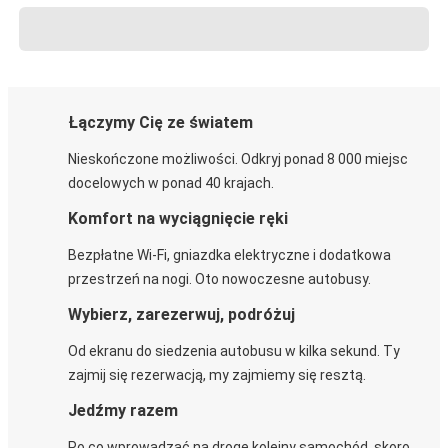
Łączymy Cię ze światem
Nieskończone możliwości. Odkryj ponad 8 000 miejsc
docelowych w ponad 40 krajach.
Komfort na wyciągnięcie ręki
Bezpłatne Wi-Fi, gniazdka elektryczne i dodatkowa
przestrzeń na nogi. Oto nowoczesne autobusy.
Wybierz, zarezerwuj, podróżuj
Od ekranu do siedzenia autobusu w kilka sekund. Ty
zajmij się rezerwacją, my zajmiemy się resztą.
Jedźmy razem
Po co wprowadzać na drogę kolejny samochód, skoro