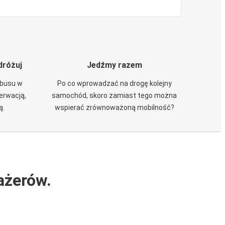
dróżuj
Jedźmy razem
obusu w
Po co wprowadzać na drogę kolejny
zerwacją,
samochód, skoro zamiast tego można
ą.
wspierać zrównoważoną mobilność?
ażerów.