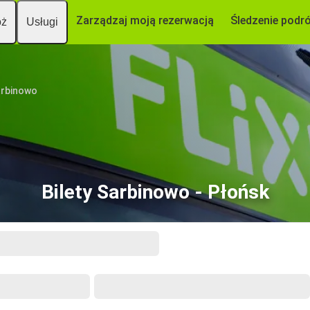
Zarządzaj moją rezerwacją
Śledzenie podr
óż
Usługi
rbinowo
Bilety Sarbinowo - Płońsk