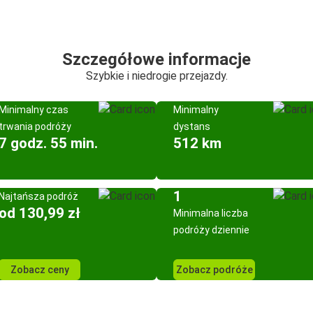
Szczegółowe informacje
Szybkie i niedrogie przejazdy.
Minimalny czas
Minimalny
trwania podróży
dystans
7 godz. 55 min.
512 km
1
Najtańsza podróż
od 130,99 zł
Minimalna liczba
podróży dziennie
Zobacz ceny
Zobacz podróże