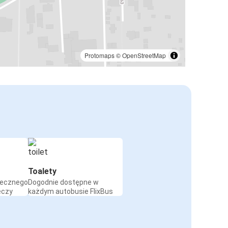
Protomaps
©
OpenStreetMap
Toalety
iecznego
Dogodnie dostępne w
eczy
każdym autobusie FlixBus