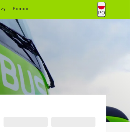
óży
Pomoc
PO