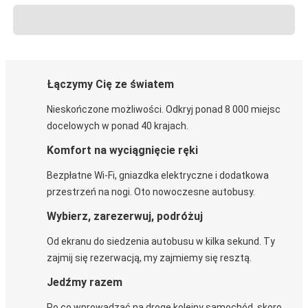
Łączymy Cię ze światem
Nieskończone możliwości. Odkryj ponad 8 000 miejsc
docelowych w ponad 40 krajach.
Komfort na wyciągnięcie ręki
Bezpłatne Wi-Fi, gniazdka elektryczne i dodatkowa
przestrzeń na nogi. Oto nowoczesne autobusy.
Wybierz, zarezerwuj, podróżuj
Od ekranu do siedzenia autobusu w kilka sekund. Ty
zajmij się rezerwacją, my zajmiemy się resztą.
Jedźmy razem
Po co wprowadzać na drogę kolejny samochód, skoro