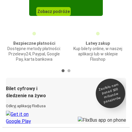
Zobacz podróże
Bezpieczne płatności
Łatwy zakup
Dostępne metody płatności:
Kup bilety online, w naszej
Przelewy24, Paypal, Google
aplikacji lub w sklepie
Pay, karta bankowa
Flixshop
Zaufało na
m
milionó
pasażeró
Bilet cyfrowy i
ponad 500
w
śledzenie na żywo
w
Odkryj aplikację FlixBusa