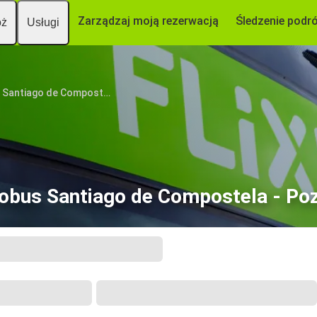
Zarządzaj moją rezerwacją
Śledzenie podr
óż
Usługi
Santiago de Compostela
obus Santiago de Compostela - Po