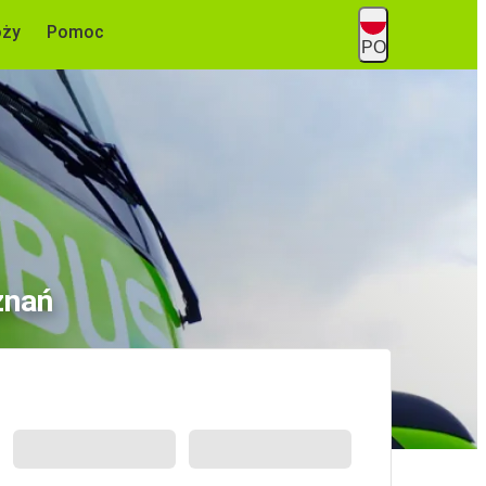
óży
Pomoc
PO
znań