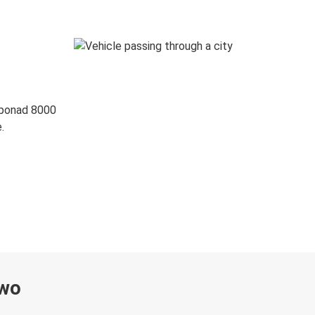
 ponad 8000
.
ywo