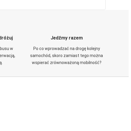
dróżuj
Jedźmy razem
obusu w
Po co wprowadzać na drogę kolejny
zerwacją,
samochód, skoro zamiast tego można
ą.
wspierać zrównoważoną mobilność?