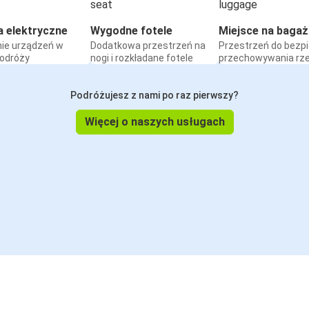
a elektryczne
Wygodne fotele
Miejsce na bagaż
ie urządzeń w
Dodatkowa przestrzeń na
Przestrzeń do bezp
podróży
nogi i rozkładane fotele
przechowywania rz
Podróżujesz z nami po raz pierwszy?
Więcej o naszych usługach