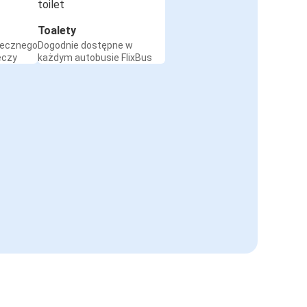
Toalety
iecznego
Dogodnie dostępne w
eczy
każdym autobusie FlixBus