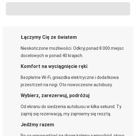
Łączymy Cię ze światem
Nieskończone możliwości. Odkryj ponad 8 000 miejsc
docelowych w ponad 40 krajach.
Komfort na wyciągnięcie ręki
Bezpłatne Wi-Fi, gniazdka elektryczne i dodatkowa
przestrzeń na nogi. Oto nowoczesne autobusy.
Wybierz, zarezerwuj, podróżuj
Od ekranu do siedzenia autobusu w kilka sekund. Ty
zajmij się rezerwacją, my zajmiemy się resztą.
Jedźmy razem
Po co wprowadzać na drogę kolejny samochód, skoro