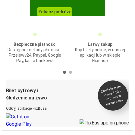
Zobacz podróże
Bezpieczne płatności
Łatwy zakup
Dostępne metody płatności:
Kup bilety online, w naszej
Przelewy24, Paypal, Google
aplikacji lub w sklepie
Pay, karta bankowa
Flixshop
Zaufało na
m
milionó
pasażeró
Bilet cyfrowy i
ponad 500
w
śledzenie na żywo
w
Odkryj aplikację FlixBusa