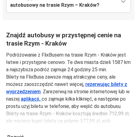
autobusowy na trasie Rzym – Kraków?
Znajdź autobusy w przystępnej cenie na
trasie Rzym - Kraków
Podróżowanie z FlixBusem na trasie Rzym - Kraków jest
łatwe i przystępne cenowo. Te dwa miasta dzieli 1587 km
a najszybsza podróż zajmuje 24 godziny 25 min.
Bilety na FlixBusa zawsze mają atrakcyjne ceny, ale
możesz zaoszczędzić nawet więcej,
rezerwując bilety z
wyprzedzeniem
. Zarezerwuj na stronie internetowej lub w
naszej
aplikacji,
co zajmuje kilka kliknięć, a następnie po
prostu użyj biletu w telefonie, aby wejść do autobusu.
Bilety na trasie Rzym - Kraków kosztują średnio 712,99 zł,
ale możesz kupić bilety za jedynie 577,99 zł, jeśli
zarezerwujesz z wyprzedzeniem lub w dni robocze,
unikając weekendów i świąt. Aby podróżować szybko,