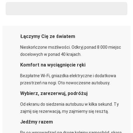
Łączymy Cię ze światem
Nieskończone możliwości. Odkryj ponad 8 000 miejsc
docelowych w ponad 40 krajach.
Komfort na wyciągnięcie ręki
Bezpłatne Wi-Fi, gniazdka elektryczne i dodatkowa
przestrzeń na nogi. Oto nowoczesne autobusy.
Wybierz, zarezerwuj, podróżuj
Od ekranu do siedzenia autobusu w kilka sekund. Ty
zajmij się rezerwacją, my zajmiemy się resztą.
Jedźmy razem
Po co wprowadzać na drogę kolejny samochód, skoro