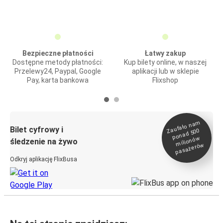
Bezpieczne płatności
Łatwy zakup
Dostępne metody płatności:
Kup bilety online, w naszej
Przelewy24, Paypal, Google
aplikacji lub w sklepie
Pay, karta bankowa
Flixshop
Zaufało na
m
milionó
pasażeró
Bilet cyfrowy i
ponad 500
w
śledzenie na żywo
w
Odkryj aplikację FlixBusa